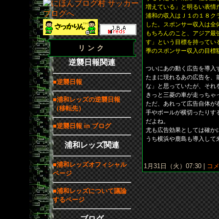
増えている」と明るい表情
浦和の収入はＪ１の１８ク
した。スポンサー収入は全
もちろんのこと、アジア最
す」という目標を持ってい
リンク
季のスポンサー収入の目標
逆襲日報関連
ついにあの動く広告を導入
たまに現れるあの広告を、
■逆襲日報
な」と思っていたが、それ
きっと三菱の車が走っちゃ
■浦和レッズの逆襲日報
ただ、あれって広告自体が
（移転先）
手やボールが横切ったりす
だよね。
■逆襲日報 in ブログ
尤も広告効果としては確か
うち横浜や鹿島も導入して
浦和レッズ関連
■浦和レッズオフィシャル
1月31日（火）07:30 |
コメ
ページ
■浦和レッズについて議論
するページ
ブログ