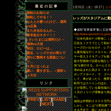
最近の記事
1月31日（火）19:17 |
コメ
移転のお知らせ
移転してやる！！
レッズがスタジアムに動
なんとか勝ったけど… 浦和
vs広島
◆浦和“世界基準”動く広告
また弁当出るんか…
http://www.sponichi.co.jp/
家本処分キター！！
『
日本代表ＭＦ小野伸二（
♪さいたまには浦和だけ ～
広告をＪクラブとして初め
浦和vs大宮
リーグのバルセロナ、レア
明日、ロビーは…
も最先端を行くスタイル。
最近、レッズサポの周りで
サー収入２０％アップを狙
密かに繁殖する栗鼠につい
超大型補強で話題を独占し
て…
強”を敢行する。ホーム２
９月になったよ
埋め込まれた高さ０・８メ
重い、重すぎる… ～浦和ｖ
ボンアドボード」で、ゴー
ｓ大分
して、車が走ったり、携帯
リンク
欧州ではスペインのほか、
どが採用している最先端の
１月のＪリーグ理事会で承
た。
[
PREV
][
LIST
][
RAND
]
値段は年間約２０００万円
[
NEXT
]
しかし、そこは“小野効果”
する予定で、既に３社以上