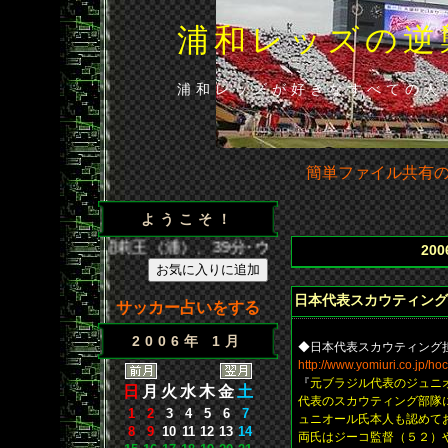
浦和レッズの逆
浦和レッズが好きなすべての人
簡単ファイル共有
ようこそ！
得点／35分･闘莉王（浦）、39分･ウェズレイ（広）、86分･山
20
日本代表スカウティング
サッカー占いをする
2006年 1月
◆日本代表スカウティング
http://www.yomiuri.co.jp/hoc
『
元ブラジル代表のジュニ
日
月
火
水
木
金
土
代表のスカウティング部隊
1
2
3
4
5
6
7
ュニオール氏本人も認めて
8
9
10
11
12
13
14
両氏はジーコ監督（５２）