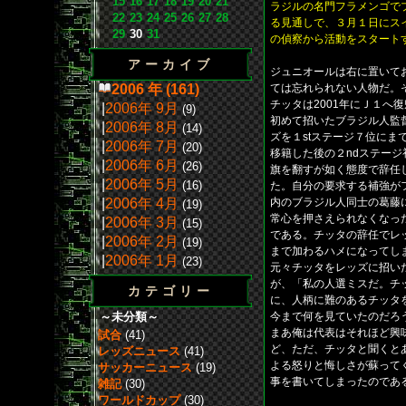
15
16
17
18
19
20
21
ラジルの名門フラメンゴで
22
23
24
25
26
27
28
る見通しで、３月１日にス
29
30
31
の偵察から活動をスタート
アーカイブ
ジュニオールは右に置いて
2006 年 (161)
ては忘れられない人物だ。
チッタは2001年にＪ１へ
|
2006年 9月
(9)
初めて招いたブラジル人監
|
2006年 8月
(14)
ズを１stステージ７位に
|
2006年 7月
(20)
移籍した後の２ndステー
|
2006年 6月
(26)
旗を翻すが如く態度で辞任
|
2006年 5月
(16)
た。自分の要求する補強が
|
2006年 4月
内のブラジル人同士の葛藤
(19)
常心を押さえられなくなった
|
2006年 3月
(15)
である。チッタの辞任でレ
|
2006年 2月
(19)
まで加わるハメになってし
|
2006年 1月
(23)
元々チッタをレッズに招い
が、「私の人選ミスだ。チッ
カテゴリー
に、人柄に難のあるチッタ
～未分類～
今まで何を見ていたのだろ
まあ俺は代表はそれほど興
試合
(41)
ど、ただ、チッタと聞くと
レッズニュース
(41)
よる怒りと悔しさが蘇って
サッカーニュース
(19)
事を書いてしまったのであ
雑記
(30)
ワールドカップ
(30)