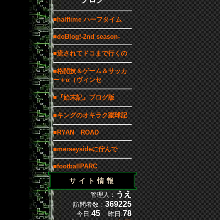
■halftime ハーフタイム
■doBlog!-2nd season-
■流されてドコまで行くの
■格闘技＆ゲーム＆サッカ
ー＋α（ヴィンセ
■『始末記』ブログ版
■キングのオキラク蹴球記
■RYAN ROAD
■merseysideに佇んで
■footballPARC
サイト情報
うえ
管理人：
369225
訪問者数：
45
78
今日:
昨日: