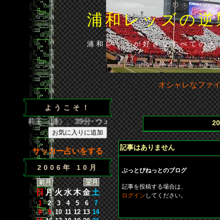
浦和レッズの逆
浦和レッズが好きなすべての人
オシャレなファ
ようこそ！
5分･闘莉王（浦）、39分･ウェズレイ（広）、86分･山田（浦）
2
記事はありません
サッカー占いをする
2006年 10月
ぶっとびねっとのブログ
記事を投稿する場合は、
日
月
火
水
木
金
土
ログイン
してください。
1
2
3
4
5
6
7
8
9
10
11
12
13
14