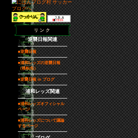
リンク
逆襲日報関連
■逆襲日報
■浦和レッズの逆襲日報
（移転先）
■逆襲日報 in ブログ
浦和レッズ関連
■浦和レッズオフィシャル
ページ
■浦和レッズについて議論
するページ
ブログ