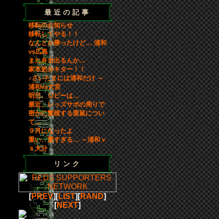
最近の記事
移転のお知らせ
移転してやる！！
なんとか勝ったけど… 浦和
vs広島
また弁当出るんか…
家本処分キター！！
♪さいたまには浦和だけ ～
浦和vs大宮
明日、ロビーは…
最近、レッズサポの周りで
密かに繁殖する栗鼠につい
て…
９月になったよ
重い、重すぎる… ～浦和ｖ
ｓ大分
リンク
[
PREV
][
LIST
][
RAND
]
[
NEXT
]