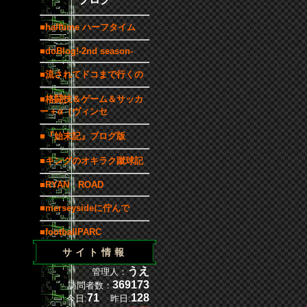
■halftime ハーフタイム
■doBlog!-2nd season-
■流されてドコまで行くの
■格闘技＆ゲーム＆サッカ
ー＋α（ヴィンセ
■『始末記』ブログ版
■キングのオキラク蹴球記
■RYAN ROAD
■merseysideに佇んで
■footballPARC
サイト情報
うえ
管理人：
369173
訪問者数：
71
128
今日:
昨日: