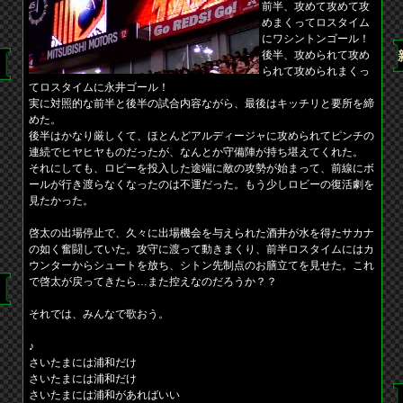
前半、攻めて攻めて攻
めまくってロスタイム
にワシントンゴール！
後半、攻められて攻め
られて攻められまくっ
てロスタイムに永井ゴール！
実に対照的な前半と後半の試合内容ながら、最後はキッチリと要所を締
めた。
後半はかなり厳しくて、ほとんどアルディージャに攻められてピンチの
連続でヒヤヒヤものだったが、なんとか守備陣が持ち堪えてくれた。
それにしても、ロビーを投入した途端に敵の攻勢が始まって、前線にボ
ールが行き渡らなくなったのは不運だった。もう少しロビーの復活劇を
見たかった。
啓太の出場停止で、久々に出場機会を与えられた酒井が水を得たサカナ
の如く奮闘していた。攻守に渡って動きまくり、前半ロスタイムにはカ
ウンターからシュートを放ち、シトン先制点のお膳立てを見せた。これ
で啓太が戻ってきたら…また控えなのだろうか？？
それでは、みんなで歌おう。
♪
さいたまには浦和だけ
さいたまには浦和だけ
さいたまには浦和があればいい