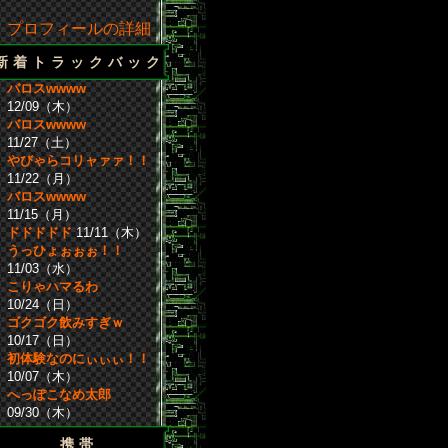
プロフィールの詳細
新着トラックバック
バロスwwww
12/09（木）
バロスwwww
11/27（土）
やびゃらコリャァァ！！
11/22（月）
バロスwwww
11/15（月）
ドドドドド
11/11（木）
うっひょぉぉぉ！！
11/03（水）
こりゃハマるわ
10/24（日）
ゴクゴク飲みすぎｗ
10/17（日）
初体験なのにぃぃぃ！！
10/07（木）
へっぽこなめ太郎
09/30（木）
携帯