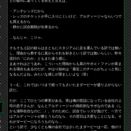
との疑問に返ってくる答えと言えば、
・アンチレッズだから
・レッズのチケットが手に入りにくいけど、アルディージャならいつで
も買えるから
・静かに試合観戦が出来るから
…なんじゃ、こりゃ。
そもそも上記の奴らはまともにスタジアムに足を運んでいる訳では無い
し、理由から察するに真からそれを好きという訳では無いらしい。昨今
流行の「にわか」ともまた違う感じ。
まあそれはどうあれ、こういった理由からも真のサポｏｒファンが産ま
れる場合もあるのだが、やはり始めは「最近このチームがちょっと気に
なるんだよね」みたいな感じが望ましいよな（笑）
う～む、これではいつまで経ってもさいたまダービーが盛り上がらない
訳だ。
だが、ここでひとつの事実がある。実は俺の世話になっている会社の上
司の息子さんが、なんとアルディージャの熱狂的なサポなのである（し
かも浦和在住なのに…）。そのために、試合でレッズが負けて、一方で
え
はアルディージャが勝とうものなら、その翌日は大変なことになる。そ
0
れがダービーになろうものなら…
8
という訳で、少なくとも俺の会社ではさいたまダービーは一応、他のリ