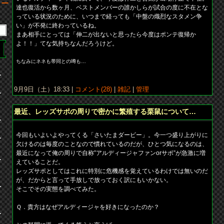
達也復活から数ヶ月、ベストメンバーの誰かしらが試合の度に不在とな
っている状況のために、いつまで経っても「中盤の熾烈なスタメン争
い」が不発に終わっているね。
まあ相手にとっては「伸二が出ないと思ったら今度はポンテ復帰か
よ！！」てな気持ちなんだろうけど。
ちなみにネネも帯同との噂も…
9月9日（土）18:33 |
コメント(28)
|
雑記
|
管理
最近、レッズサポの周りで密かに繁殖する栗鼠について…
今回もいよいよやってくる「さいたまダービー」。今一つ盛り上がりに
欠けるのは毎度のことなので慣れているのだが、ひとつ気になるのは、
最近になって俺の周りで自称”アルディージャファンorサポ”が急激に増
えていることだ。
レッズサポとしてはこれに特別に危機感を覚えているわけでは無いのだ
が、だからと言って手放しで放っておく訳にもいかない。
そこでその実態を調べてみた。
Ｑ．貴方はなぜアルディージャを好きになったのか？