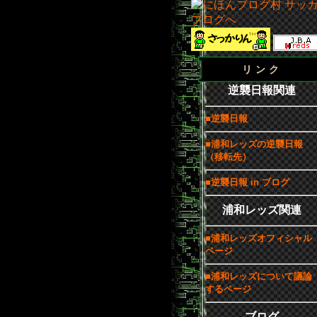
リンク
逆襲日報関連
■逆襲日報
■浦和レッズの逆襲日報
（移転先）
■逆襲日報 in ブログ
浦和レッズ関連
■浦和レッズオフィシャル
ページ
■浦和レッズについて議論
するページ
ブログ