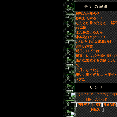
最近の記事
移転のお知らせ
移転してやる！！
なんとか勝ったけど… 浦
vs広島
また弁当出るんか…
家本処分キター！！
♪さいたまには浦和だけ ～
浦和vs大宮
明日、ロビーは…
最近、レッズサポの周りで
密かに繁殖する栗鼠につい
て…
９月になったよ
重い、重すぎる… ～浦和
ｓ大分
リンク
[
PREV
][
LIST
][
RAND
[
NEXT
]