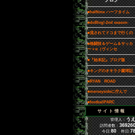
■halftime ハーフタイム
■doBlog!-2nd season-
■流されてドコまで行くの
■格闘技＆ゲーム＆サッカ
ー＋α（ヴィンセ
■『始末記』ブログ版
■キングのオキラク蹴球記
■RYAN ROAD
■merseysideに佇んで
■footballPARC
サイト情報
う
管理人：
36926
訪問者数：
80
7
今日:
昨日: