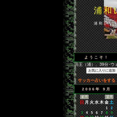
浦和
浦和レッ
ようこそ！
節 浦和2－1広島 得点／35分･闘莉王（浦）、39分･ウェズレ
サッカー占いをする
2006年 9月
日
月
火
水
木
金
土
1
2
3
4
5
6
7
8
9