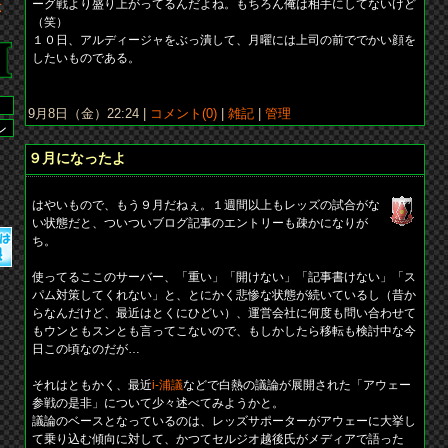
ーグ戦より盛り上がってるんだよね。もちろん俺は相手にしてないけど
示
（笑）
１０日、アルディージャをぶっ潰して、月曜には上司の前ででかい顔を
したいものである。
9月8日（金）22:24 |
コメント(0)
|
雑記
|
管理
９月になったよ
はやいもので、もう９月だねぇ。１週間以上もレッズの試合がな
い状態だと、ついついブログ記事のエントリーも疎かになりが
ち。
使ってるここのサーバー、「重い」「開けない」「記事書けない」「ス
パム対策してくれない」と、とにかく悲惨な状態が続いているし（昔か
らなんだけど、最近はとくにひどい）、運営会社に何度も問い合わせて
もウンともスンとも言ってこないので、もしかしたら移転も検討中な今
日この頃なのだが…
それはともかく、最近
i-浦議
などで白熱の議論が展開された「アウェー
参戦の是非」について少々述べてみようかと。
議論のベースとなっているのは、レッズサポーターがアウェーに大挙し
て乗り込む傾向に対して、かつてセルジオ越後氏がメディアで語った