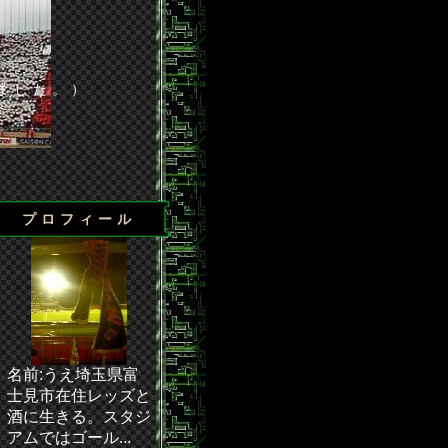
ました。）
プロフィール
に辛くも勝利◆・・・ 次節の試合／J1第24節 浦和－清水（埼玉
名前:うえ埼玉県富
士見市在住レッズと
酒に生きる。スタジ
アムではゴール...