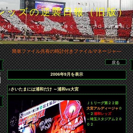
レッズの逆襲日報（旧版）
ズが好きなすべての人々へ捧ぐ…（当ブロクは移転し
簡単ファイル共有の時計付きファイルマネージャ―
イ（広）、86分･山田（浦）◆山田の貴重な勝ち越し点で下位広島
2006年9月を表示
♪さいたまには浦和だけ ～浦和vs大宮
Ｊ１リーグ第２２節
大宮アルディージャ
０
－２
浦和レッズ
～埼玉スタジアム２０
０２