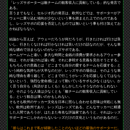
「レッズサポーターは敵チームの観客収入に貢献している」的な発言で
ある。
言うまでもなく、セルジオ氏の発言は、欧州などでは、サポーターがア
ウェーに乗り込む傾向が少ないという事を踏まえた上でのものである
し、レッズサポの応援を否定したものでは無いという事も付け加えてお
かねばならない。
結論から言えば、アウェーだろうが何だろうが、行きたければ行けば良
いし、行きたくなければ行かなければ良いだけの話なのだが、そんな単
純な纏めで治まらないのがレッズサポである。
ホームゲームと違い、多大な時間と金銭の浪費が要求されるアウェー参
戦は、それが遠ければ遠い程、それに参戦する意義を見出そうとする。
もちろんその意義とは「どこまでも自分の愛するチームを応援する」と
いう純粋な気持ちが大半なのだが、レッズサポの場合は、そのような単
純な理由を通り越して、どこまで行こうがレッズを応援しなくてはなら
ないという、強烈な使命感によって動いているサポも少なくはない。か
く言う自分も（烏滸がましくも）もしかしたらそうなのかもしれない
が、そのような人達は少なくとも「敵チームの観客収入に貢献してい
る」という観念は薄いのかもしれない。
そもそも欧州のサッカー文化を日本に照らし合わせる意味は何処にも無
い。欧州は欧州であり、レッズはレッズである。どんなサッカーに精通
した人間であろうが、はたまた有名な評論家であろうと、それはレッズ
サポーターにしかわからないレッズだけの文化というものがあるのだ。
「彼らはこれまで私が経験したことのないほどの最強のサポーターだ。