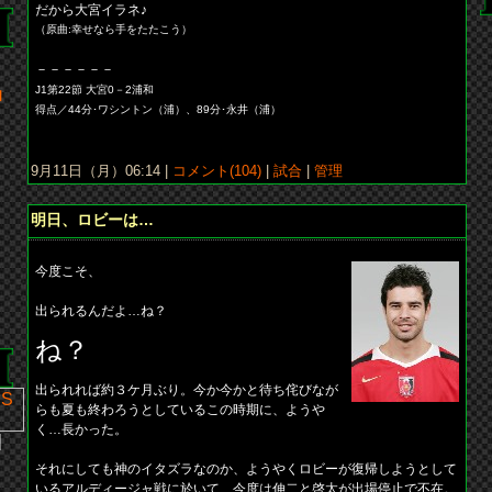
だから大宮イラネ♪
（原曲:幸せなら手をたたこう）
－－－－－－
J1第22節 大宮0－2浦和
和
得点／44分･ワシントン（浦）、89分･永井（浦）
9月11日（月）06:14 |
コメント(104)
|
試合
|
管理
明日、ロビーは…
今度こそ、
出られるんだよ…ね？
ｖ
ね？
出られれば約３ケ月ぶり。今か今かと待ち侘びなが
らも夏も終わろうとしているこの時期に、ようや
く…長かった。
]
それにしても神のイタズラなのか、ようやくロビーが復帰しようとして
いるアルディージャ戦に於いて、今度は伸二と啓太が出場停止で不在。