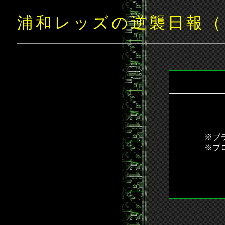
浦和レッズの逆襲日報（
※ブ
※ブ