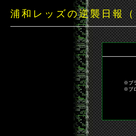
浦和レッズの逆襲日報（
※ブ
※ブ