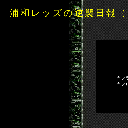
浦和レッズの逆襲日報（
※ブ
※ブ