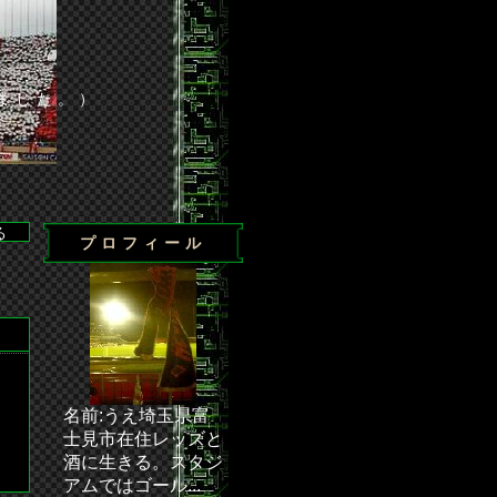
ました。）
プロフィール
辛くも勝利◆・・・ 次節の試合／J1第24節 浦和－清水（埼玉ス
名前:うえ埼玉県富
士見市在住レッズと
酒に生きる。スタジ
アムではゴール...