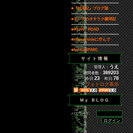
■『始末記』ブログ版
■キングのオキラク蹴球記
■RYAN ROAD
■merseysideに佇んで
■footballPARC
サイト情報
うえ
管理人：
369203
訪問者数：
23
78
今日:
昨日:
フォトログ表示
My BLOG
パスワード: