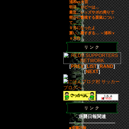
浦和vs大宮
明日、ロビーは…
最近、レッズサポの周りで
密かに繁殖する栗鼠につい
て…
９月になったよ
重い、重すぎる… ～浦和ｖ
ｓ大分
リンク
[
PREV
][
LIST
][
RAND
]
[
NEXT
]
リンク
逆襲日報関連
■逆襲日報