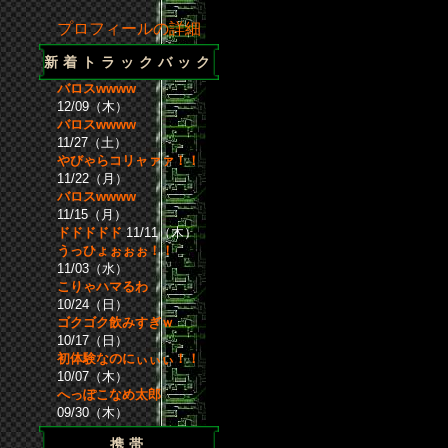
プロフィールの詳細
新着トラックバック
バロスwwww
12/09（木）
バロスwwww
11/27（土）
やびゃらコリャァァ！！
11/22（月）
バロスwwww
11/15（月）
ドドドドド
11/11（木）
うっひょぉぉぉ！！
11/03（水）
こりゃハマるわ
10/24（日）
ゴクゴク飲みすぎｗ
10/17（日）
初体験なのにぃぃぃ！！
10/07（木）
へっぽこなめ太郎
09/30（木）
携帯