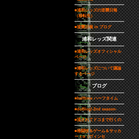
■浦和レッズの逆襲日報
（移転先）
■逆襲日報 in ブログ
浦和レッズ関連
■浦和レッズオフィシャル
ページ
■浦和レッズについて議論
するページ
ブログ
■halftime ハーフタイム
■doBlog!-2nd season-
■流されてドコまで行くの
■格闘技＆ゲーム＆サッカ
ー＋α（ヴィンセ