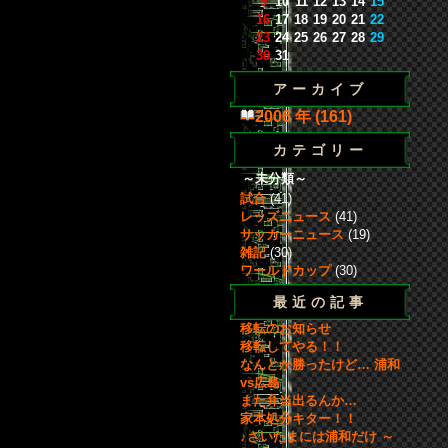
9
10
11
12
13
14
15
16
17
18
19
20
21
22
23
24
25
26
27
28
29
30
31
アーカイブ
2006 年 (161)
カテゴリー
～未分類～
試合
(41)
レッズニュース
(41)
サッカーニュース
(19)
雑記
(30)
ワールドカップ
(30)
最近の記事
移転のお知らせ
移転してやる！！
なんとか勝ったけど… 浦和
vs広島
また弁当出るんか…
家本処分キター！！
♪さいたまには浦和だけ ～