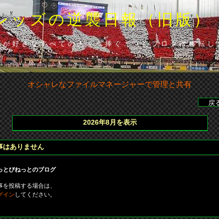
レッズの逆襲日報（旧版）
ズが好きなすべての人々へ捧ぐ…（当ブロクは移転し
オシャレなファイルマネージャーで管理と共有
イ（広）、86分･山田（浦）◆山田の貴重な勝ち越し点で下位広島に
2026年8月を表示
事はありません
っとびねっとのブログ
事を投稿する場合は、
グイン
してください。