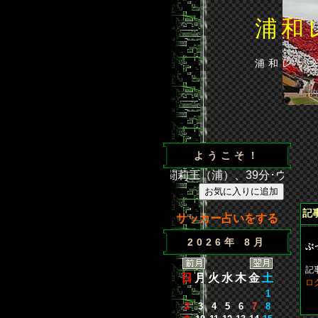
浦和
浦和レッ
ようこそ！
 浦和2－1広島 得点／35分･闘莉王（浦）、39分･ウェズレ
記
サッカー占いをする
2026年 8月
ぶ
記
日
月
火
水
木
金
土
ロ
1
2
3
4
5
6
7
8