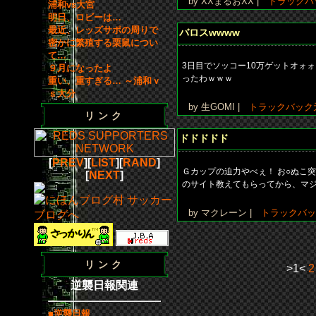
by XXまるおXX |
トラックバ
浦和vs大宮
明日、ロビーは…
最近、レッズサポの周りで
バロスwwww
密かに繁殖する栗鼠につい
て…
3日目でソッコー10万ゲットオォ
９月になったよ
ったわｗｗｗ
重い、重すぎる… ～浦和ｖ
ｓ大分
by 生GOMI |
トラックバック
リンク
ドドドドド
[
PREV
][
LIST
][
RAND
]
Ｇカップの迫力やべぇ！ お○ぬこ
[
NEXT
]
のサイト教えてもらってから、マジ
by マクレーン |
トラックバッ
リンク
>1<
2
逆襲日報関連
■逆襲日報