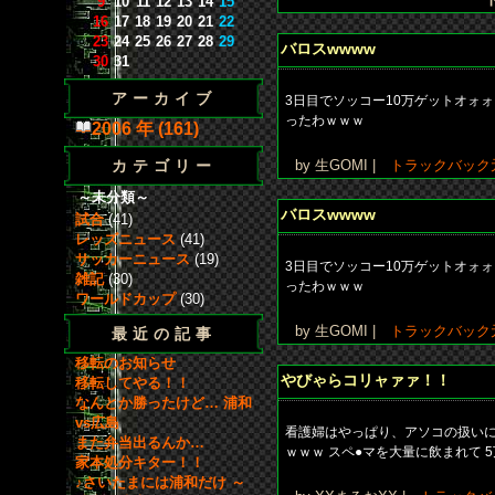
9
10
11
12
13
14
15
16
17
18
19
20
21
22
23
24
25
26
27
28
29
バロスwwww
30
31
アーカイブ
3日目でソッコー10万ゲットオォ
ったわｗｗｗ
2006 年 (161)
カテゴリー
by 生GOMI |
トラックバック
～未分類～
バロスwwww
試合
(41)
レッズニュース
(41)
サッカーニュース
(19)
3日目でソッコー10万ゲットオォ
雑記
(30)
ったわｗｗｗ
ワールドカップ
(30)
by 生GOMI |
トラックバック
最近の記事
移転のお知らせ
やびゃらコリャァァ！！
移転してやる！！
なんとか勝ったけど… 浦和
vs広島
看護婦はやっぱり、アソコの扱い
また弁当出るんか…
ｗｗｗ スペ●マを大量に飲まれて 
家本処分キター！！
♪さいたまには浦和だけ ～