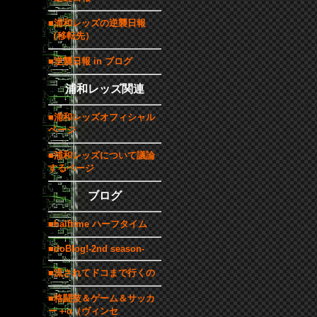
■浦和レッズの逆襲日報
（移転先）
■逆襲日報 in ブログ
浦和レッズ関連
■浦和レッズオフィシャル
ページ
■浦和レッズについて議論
するページ
ブログ
■halftime ハーフタイム
■doBlog!-2nd season-
■流されてドコまで行くの
■格闘技＆ゲーム＆サッカ
ー＋α（ヴィンセ