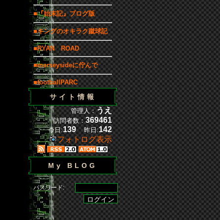
■『始末記』ブログ版
■キングのオキラク蹴球記
■RYAN ROAD
■merseysideに佇んで
■footballPARC
サイト情報
うえ
管理人：
369461
訪問者数：
139
142
今日:
昨日:
フォトログ表示
My BLOG
パスワード: