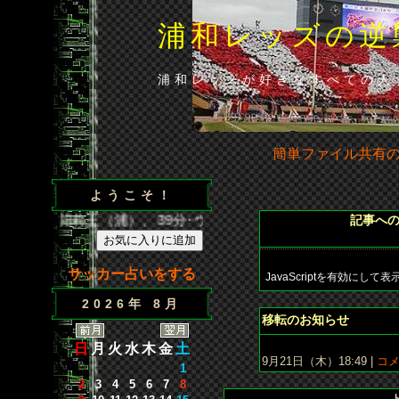
浦和レッズの逆
浦和レッズが好きなすべての人
簡単ファイル共有
ようこそ！
／35分･闘莉王（浦）、39分･ウェズレイ（広）、86分･山田（
記事へ
サッカー占いをする
JavaScriptを
有効にして
表
2026年 8月
移転のお知らせ
日
月
火
水
木
金
土
9月21日（木）18:49 |
コメ
1
2
3
4
5
6
7
8