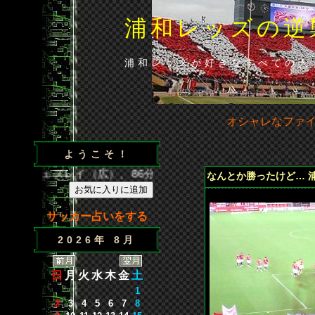
浦和レッズの逆
浦和レッズが好きなすべての人
オシャレなファ
ようこそ！
9分･ウェズレイ（広）、86分･山田（浦）◆山田の貴重な勝ち越し
なんとか勝ったけど… 浦
サッカー占いをする
2026年 8月
日
月
火
水
木
金
土
1
2
3
4
5
6
7
8