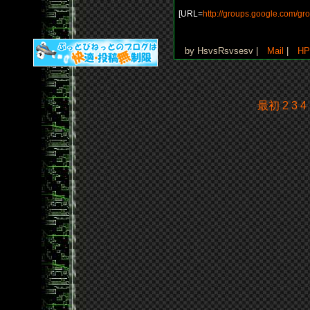
[URL=
http://groups.google.com/gr
by HsvsRsvsesv |
Mail
|
HP
最初
2
3
4