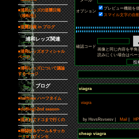
メール
プレビュー機能を
■浦和レッズの逆襲日報
オプション
スマイル文字の自
（移転先）
■逆襲日報 in ブログ
浦和レッズ関連
確認コード
画像と同じ内容を半角
■浦和レッズオフィシャル
読みにくい場合はペー
ページ
■浦和レッズについて議論
するページ
ブログ
viagra
■halftime ハーフタイム
viagra
■doBlog!-2nd season-
by HsvsRsvsesv |
Mail
|
HP
■流されてドコまで行くの
■格闘技＆ゲーム＆サッカ
cheap viagra
ー＋α（ヴィンセ