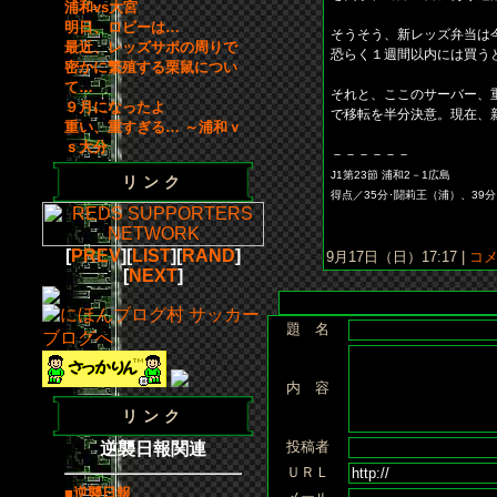
浦和vs大宮
明日、ロビーは…
そうそう、新レッズ弁当は
最近、レッズサポの周りで
恐らく１週間以内には買う
密かに繁殖する栗鼠につい
て…
それと、ここのサーバー、
９月になったよ
で移転を半分決意。現在、
重い、重すぎる… ～浦和ｖ
ｓ大分
－－－－－－
J1第23節 浦和2－1広島
リンク
得点／35分･闘莉王（浦）、39
[
PREV
][
LIST
][
RAND
]
9月17日（日）17:17 |
コメン
[
NEXT
]
題 名
内 容
リンク
投稿者
逆襲日報関連
ＵＲＬ
■逆襲日報