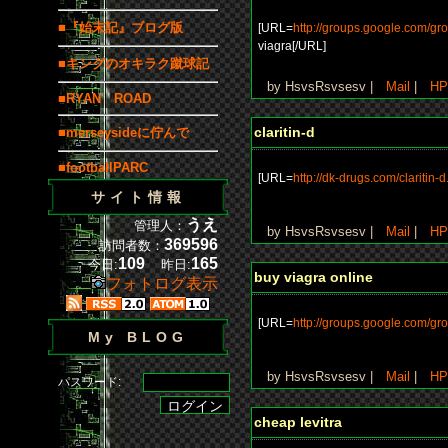
■『始末記』ブログ版
[URL=
http://groups.google.com/gr
viagra[/URL]
■キングのオキラク蹴球記
by HsvsRsvsesv |
Mail
|
HP
■RYAN ROAD
claritin-d
■merseysideに佇んで
■footballPARC
[URL=
http://dk-drugs.com/claritin-d
サイト情報
うえ
管理人：
by HsvsRsvsesv |
Mail
|
HP
369596
訪問者数：
109
165
今日:
昨日:
buy viagra online
フォトログ表示
[URL=
http://groups.google.com/gr
My BLOG
by HsvsRsvsesv |
Mail
|
HP
パスワード:
cheap levitra