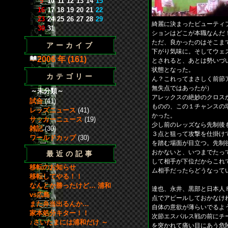
9
10
11
12
13
14
15
16
17
18
19
20
21
22
23
24
25
26
27
28
29
綺麗に決まったビューティ
30
31
ションはどこが本職なんだ
ただ、良かったのはそこま
アーカイブ
下がり気味に。そしてウェ
2006 年 (161)
とされると、あとは勢いづ
状態となった。
カテゴリー
ん？これってまさしく前節
無失点ではあったが）
～未分類～
アレックスの絶妙のクロス
試合
(41)
ものの、この１チャンスの
レッズニュース
(41)
かった。
サッカーニュース
(19)
少し前のレッズなら先制後
雑記
(30)
３点と狙って攻撃を仕掛け
ワールドカップ
(30)
を踏む場面が目立つ。先制
おかないと、いつまでたっ
最近の記事
して相手が下位だからこれ
移転のお知らせ
ム相手だったらどうなって
移転してやる！！
なんとか勝ったけど… 浦和
達也、永井、黒部と日本人
vs広島
点でアピールしておかなけ
また弁当出るんか…
自体の意欲が薄らいでるよ
家本処分キター！！
次節エスパルス戦の前にチ
♪さいたまには浦和だけ ～
を突かれて痛い目にあう危