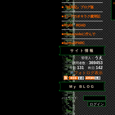
o
■『始末記』ブログ版
■キングのオキラク蹴球記
b
■RYAN ROAD
■merseysideに佇んで
■footballPARC
サイト情報
うえ
管理人：
369453
訪問者数：
131
142
今日:
昨日:
フォトログ表示
My BLOG
パスワード: