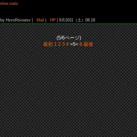
nline cialis
y HsvsRsvsesv |
Mail
|
HP
| 9月20日（土）08:18
(5/6ページ)
最初
1
2
3
4
>5<
6
最後