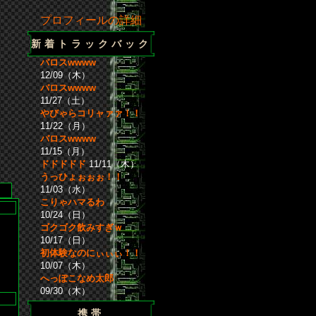
プロフィールの詳細
新着トラックバック
バロスwwww
12/09（木）
バロスwwww
11/27（土）
やびゃらコリャァァ！！
11/22（月）
バロスwwww
11/15（月）
ドドドドド
11/11（木）
うっひょぉぉぉ！！
11/03（水）
こりゃハマるわ
10/24（日）
ゴクゴク飲みすぎｗ
10/17（日）
初体験なのにぃぃぃ！！
10/07（木）
へっぽこなめ太郎
09/30（木）
携帯