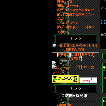
浦和vs大宮
明日、ロビーは…
オ
最近、レッズサポの周りで
密かに繁殖する栗鼠につい
て…
９月になったよ
重い、重すぎる… ～浦和ｖ
ｓ大分
確
リンク
[
PREV
][
LIST
][
RAND
]
[
NEXT
]
g
g
リンク
b
逆襲日報関連
b
■逆襲日報