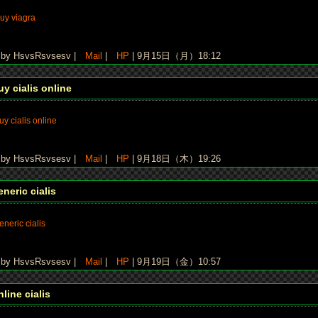
uy viagra
y HsvsRsvsesv |
Mail
|
HP
| 9月15日（月）18:12
uy cialis online
uy cialis online
y HsvsRsvsesv |
Mail
|
HP
| 9月18日（木）19:26
eneric cialis
eneric cialis
y HsvsRsvsesv |
Mail
|
HP
| 9月19日（金）10:57
nline cialis