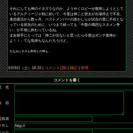
それにしても神のイタズラなのか、ようやくロビーが復帰しようとして
いるアルディージャ戦に於いて、今度は伸二と啓太が出場停止で不在。
達也復活から数ヶ月、ベストメンバーの誰かしらが試合の度に不在とな
っている状況のために、いつまで経っても「中盤の熾烈なスタメン争
い」が不発に終わっているね。
まあ相手にとっては「伸二が出ないと思ったら今度はポンテ復帰か
よ！！」てな気持ちなんだろうけど。
ちなみにネネも帯同との噂も…
9月9日（土）18:33 |
コメント(28)
|
雑記
|
管理
コメントを書く
題 名
内 容
投稿者
ＵＲＬ
メール