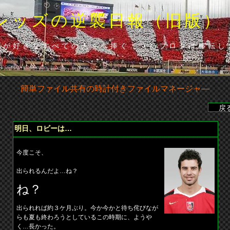
レッズの逆襲日報（旧版）
ズが好きなすべての人々へ捧ぐ…（当ブロクは移転し
簡単ファイル共有の時計付きファイルマネージャ―
6分･山田（浦）◆山田の貴重な勝ち越し点で下位広島に辛くも勝利◆
明日、ロビーは…
今度こそ、
出られるんだよ…ね？
ね？
出られれば約３ケ月ぶり。今か今かと待ち侘びなが
らも夏も終わろうとしているこの時期に、ようや
く…長かった。