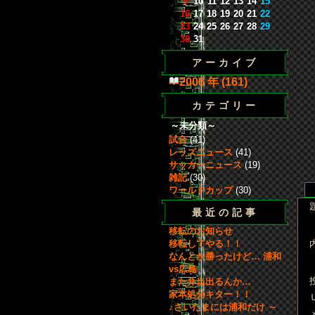
9
10
11
12
13
14
15
16
17
18
19
20
21
22
23
24
25
26
27
28
29
30
31
アーカイブ
2006 年 (161)
カテゴリー
～未分類～
試合
(41)
レッズニュース
(41)
サッカーニュース
(19)
雑記
(30)
ワールドカップ
(30)
最近の記事
移転のお知らせ
移転してやる！！
なんとか勝ったけど… 浦和
vs広島
また弁当出るんか…
家本処分キター！！
♪さいたまには浦和だけ ～