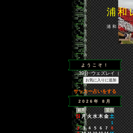
浦和
浦和レッ
ようこそ！
1広島 得点／35分･闘莉王（浦）、39分･ウェズレイ（広）、8
サッカー占いをする
2026年 8月
日
月
火
水
木
金
土
1
2
3
4
5
6
7
8