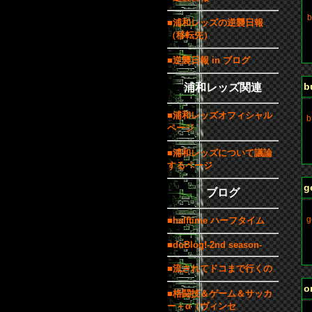
b
■浦和レッズの逆襲日報
（移転先）
b
■逆襲日報 in ブログ
b
浦和レッズ関連
■浦和レッズオフィシャル
b
ページ
■浦和レッズについて議論
b
するページ
g
ブログ
g
■halftime ハーフタイム
■doBlog!-2nd season-
b
■流されてドコまで行くの
o
■格闘技＆ゲーム＆サッカ
ー＋α（ヴィンセ