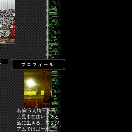
ました。）
プロフィール
・・・ 次節の試合／J1第24節 浦和－清水（埼玉スタジアム2
名前:うえ埼玉県富
士見市在住レッズと
酒に生きる。スタジ
アムではゴール...