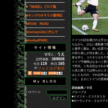
■『始末記』ブログ版
■キングのオキラク蹴球記
■RYAN ROAD
■merseysideに佇んで
ドイツの試合運びの上手さ
■footballPARC
ちながら、少ない運動量で
サイト情報
と素早く囲み、高い位置で
の切り崩しが功を奏した。
うえ
管理人：
形を作り、コスタリカＤＦ
369606
訪問者数：
ドイツ守備陣はなるべく競
119
165
今日:
昨日:
で対抗。１失点目はそれが
フォトログ表示
ら見た限りでは明らかにオ
はしたものの、それ以外は
った。まさにドイツの貫禄
My BLOG
試合結果／９日
パスワード:
グループＡ
■ドイツ４－２コスタリカ
■ポーランド０－２エクア