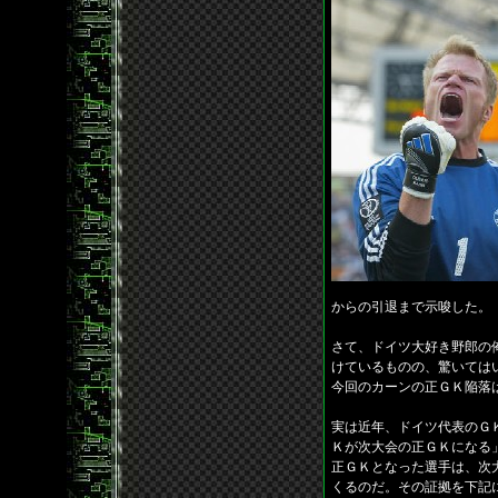
からの引退まで示唆した。
さて、ドイツ大好き野郎の
けているものの、驚いては
今回のカーンの正ＧＫ陥落
実は近年、ドイツ代表のＧ
Ｋが次大会の正ＧＫになる
正ＧＫとなった選手は、次
くるのだ。その証拠を下記