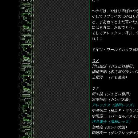
ヘナギは、やはり選ばれや
そしてサプライズはやはり
と、まあ色々とまだ言いた
には素直に、おめでとう。
そしてアレックス、坪井、
れ！！
ドイツ・ワールドカップ日
ＧＫ
川口能活（ジュビロ磐田）
楢崎正剛（名古屋グランパ
土肥洋一（ＦＣ東京）
ＤＦ
田中誠（ジュビロ磐田）
宮本恒靖（ガンバ大阪）
アレックス（浦和レッズ）
中澤佑二（横浜Ｆ・マリノ
中田浩二（バーゼル／スイ
坪井慶介（浦和レッズ）
加地亮（ガンバ大阪）
駒野友一（サンフレッチェ