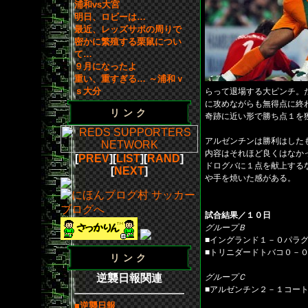
浦和vs大宮
明日、ロビーは…
最近、レッズサポの周りで
密かに繁殖する栗鼠につい
て…
９月になったよ
重い、重すぎる… ～浦和ｖ
ｓ大分
らって退場する大ピンチ。
に攻めながらも無得点に終
リンク
奇跡に近い形で勝ち点１を
アルゼンチンは勝利はした
内容はそれほど良くはなか
[
PREV
][
LIST
][
RAND
]
ドログバに１点を献上する
[
NEXT
]
や手を焼いた感がある。
試合結果／１０日
グループＢ
■イングランド１－０パラ
■トリニダードトバコ０－
リンク
逆襲日報関連
グループＣ
■アルゼンチン２－１コー
■逆襲日報