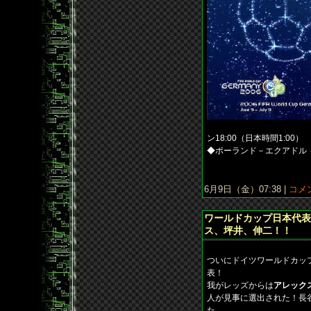
ン18:00（日本時間1:00）
◆ポーランド－エクアドル ～
6月9日（金）07:38 |
コメン
ワールドカップ日本代表
ス、坪井、伸二！！
ついにドイツワールドカッ
表！
我がレッズからは
アレック
人が見事に選出された！長
た…