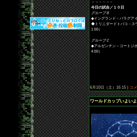
－－－－－－
今日の試合／１０日
グループＢ
◆イングランド－パラグアイ 
◆トリニダードトバコ－スウ
1:00）
グループＣ
◆アルゼンチン－コートジボ
4:00）
6月10日（土）16:15 |
コメ
ワールドカップいよいよ