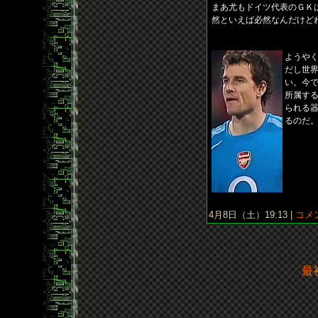
まあ尤もドイツ代表のＧＫ
然といえば必然なんだけど
ようや
だし世
い。今
所属す
られる
るのだ
4月8日（土）19:13 |
コメン
最