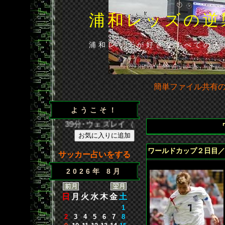
浦和レッズの逆
浦和レッズが好きなすべての人
簡単ファイル共有
ようこそ！
王（浦）、39分･ウェズレイ（広）、86分･山田（浦）◆山田の貴
ワールドカップ２日目／
サッカー占いをする
2026年 8月
日
月
火
水
木
金
土
1
2
3
4
5
6
7
8