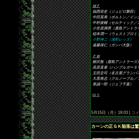
ＭＦ
福西崇史（ジュビロ磐田）
中田英寿（ボルトン／イン
中村俊輔（セルティック／
小笠原満男（鹿島アントラ
稲本潤一（ウェストブロミ
小野伸二（浦和レッズ）
遠藤保仁（ガンバ大阪）
ＦＷ
柳沢敦（鹿島アントラーズ
高原直泰（ハンブルガーＳ
玉田圭司（名古屋グランパ
大黒将志（グルノーブル／
巻誠一郎（ジェフ千葉）
以上
5月15日（月）19:03 |
コメ
カーンの正ＧＫ陥落は驚