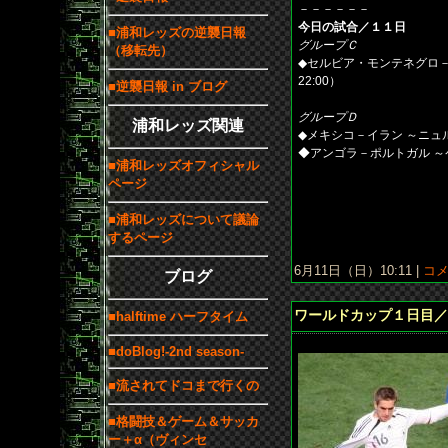
－－－－－－
今日の試合／１１日
■浦和レッズの逆襲日報
グループＣ
（移転先）
◆セルビア・モンテネグロ－
22:00）
■逆襲日報 in ブログ
グループＤ
浦和レッズ関連
◆メキシコ－イラン ～ニュル
◆アンゴラ－ポルトガル ～ケル
■浦和レッズオフィシャル
ページ
■浦和レッズについて議論
するページ
6月11日（日）10:11 |
コメ
ブログ
ワールドカップ１日目／
■halftime ハーフタイム
■doBlog!-2nd season-
■流されてドコまで行くの
■格闘技＆ゲーム＆サッカ
ー＋α（ヴィンセ