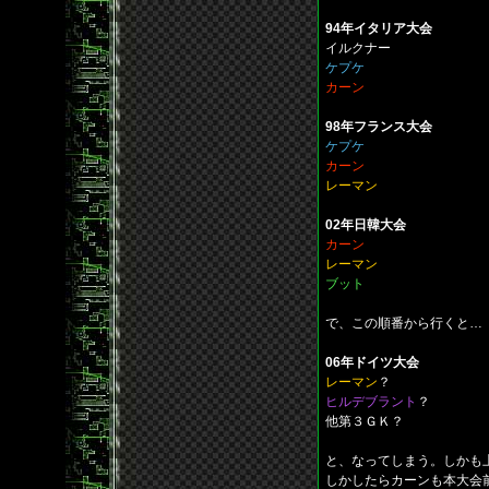
94年イタリア大会
イルクナー
ケプケ
カーン
98年フランス大会
ケプケ
カーン
レーマン
02年日韓大会
カーン
レーマン
ブット
で、この順番から行くと…
06年ドイツ大会
レーマン
？
ヒルデブラント
？
他第３ＧＫ？
と、なってしまう。しかも
しかしたらカーンも本大会