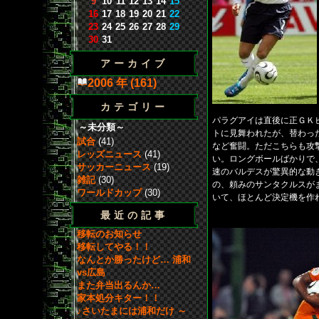
9
10
11
12
13
14
15
16
17
18
19
20
21
22
23
24
25
26
27
28
29
30
31
アーカイブ
2006 年 (161)
カテゴリー
パラグアイは直後に正ＧＫ
～未分類～
トに見舞われたが、替わっ
試合
(41)
など奮闘。ただこちらも攻
レッズニュース
(41)
い。ロングボールばかりで
サッカーニュース
(19)
速のバルデスが驚異的な動
雑記
(30)
の、頼みのサンタクルスが
ワールドカップ
(30)
いて、ほとんど決定機を作
最近の記事
移転のお知らせ
移転してやる！！
なんとか勝ったけど… 浦和
vs広島
また弁当出るんか…
家本処分キター！！
♪さいたまには浦和だけ ～