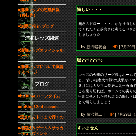
悔しい・・・
■浦和レッズの逆襲日報
（移転先）
無念のドロー・・・。かなり悔し
■逆襲日報 in ブログ
てくれた！と前向きに考えるべきか
しましょう☆
浦和レッズ関連
by 新潟猛菱会 |
HP
| 7月29
■浦和レッズオフィシャル
ページ
嘘???????c
■浦和レッズについて議論
するページ
レッズの今季のリーグ戦はホーム
と、“赤い稲妻大作戦”の成果がイ
ブログ
８月にはカシマ→長居→九州石油
こを乗り切れば、ホームでの実り
■halftime ハーフタイム
甲府に落とした勝ち点２の悔しさば
とで晴らしましょう
■doBlog!-2nd season-
by 藤沢雄二 |
HP
| 7月29日（
■流されてドコまで行くの
すいません
■格闘技＆ゲーム＆サッカ
ー＋α（ヴィンセ