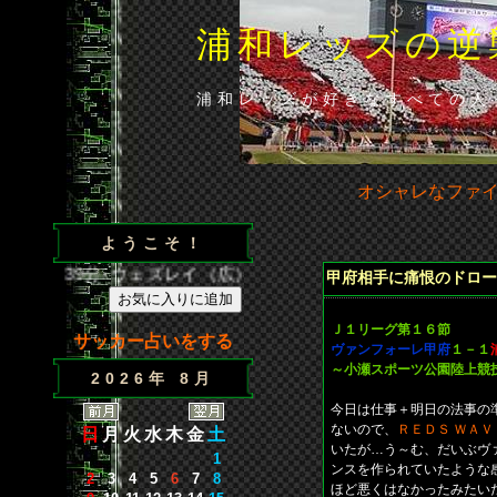
浦和レッズの逆
浦和レッズが好きなすべての人
オシャレなファ
ようこそ！
浦）、39分･ウェズレイ（広）、86分･山田（浦）◆山田の貴重
甲府相手に痛恨のドロー
Ｊ１リーグ第１６節
サッカー占いをする
ヴァンフォーレ甲府
１－１
～小瀬スポーツ公園陸上競
2026年 8月
今日は仕事＋明日の法事の
ないので、
ＲＥＤＳ ＷＡＶ
日
月
火
水
木
金
土
いたが…う～む、だいぶヴ
1
ンスを作られていたような
2
3
4
5
6
7
8
ほど悪くはなかったみたい