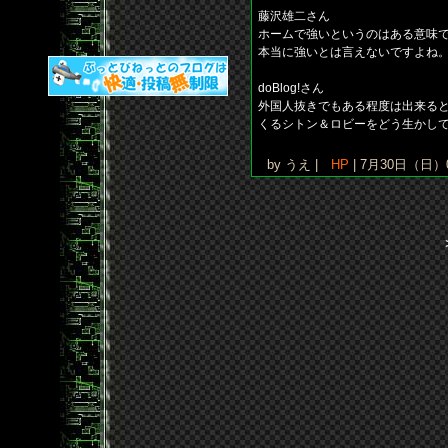
藤沢雄二さん
ホームで強いというのはある意味
本当に強いとは言えないですよね
doBlog!さん
外国人抜きでもある程度は出来る
くるシトン＆ロビーをどう生かし
by うえ |
HP
| 7月30日（日）0