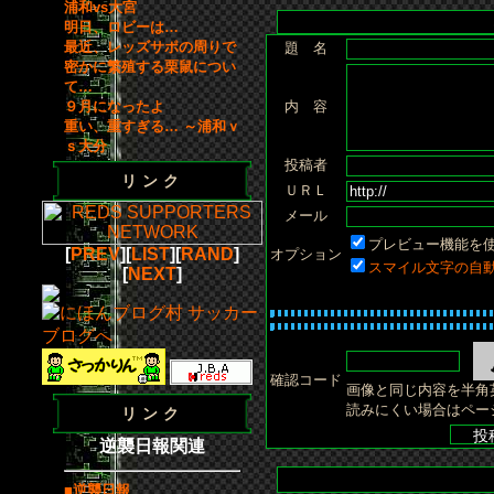
浦和vs大宮
明日、ロビーは…
最近、レッズサポの周りで
題 名
密かに繁殖する栗鼠につい
て…
９月になったよ
内 容
重い、重すぎる… ～浦和ｖ
ｓ大分
投稿者
リンク
ＵＲＬ
メール
プレビュー機能を
[
PREV
][
LIST
][
RAND
]
オプション
スマイル文字の自
[
NEXT
]
確認コード
画像と同じ内容を半角
読みにくい場合はペー
リンク
逆襲日報関連
■逆襲日報