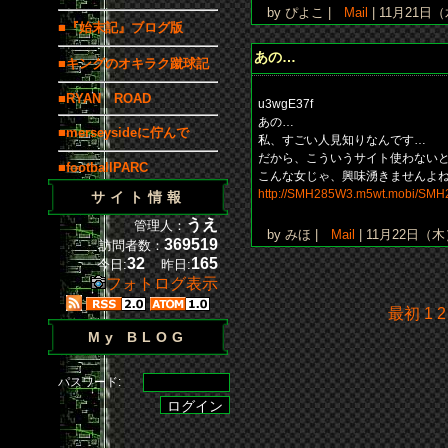
by ぴよこ |
Mail
| 11月21日（
■『始末記』ブログ版
あの…
■キングのオキラク蹴球記
■RYAN ROAD
u3wgE37f
あの…
■merseysideに佇んで
私、すごい人見知りなんです…
だから、こういうサイト使わない
■footballPARC
こんな女じゃ、興味湧きませんよ
http://SMH285W3.m5wt.mobi/SMH
サイト情報
うえ
管理人：
by みほ |
Mail
| 11月22日（木）
369519
訪問者数：
32
165
今日:
昨日:
フォトログ表示
最初
1
2
My BLOG
パスワード: