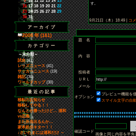
9
10
11
12
13
14
15
す。
16
17
18
19
20
21
22
23
24
25
26
27
28
29
30
31
9月21日（木）18:49 |
コメ
アーカイブ
2006 年 (161)
題 名
カテゴリー
～未分類～
内 容
試合
(41)
レッズニュース
(41)
サッカーニュース
(19)
投稿者
雑記
(30)
ＵＲＬ
ワールドカップ
(30)
メール
最近の記事
プレビュー機能を
オプション
移転のお知らせ
スマイル文字の自
移転してやる！！
なんとか勝ったけど… 浦和
vs広島
また弁当出るんか…
家本処分キター！！
確認コード
♪さいたまには浦和だけ ～
画像と同じ内容を半角