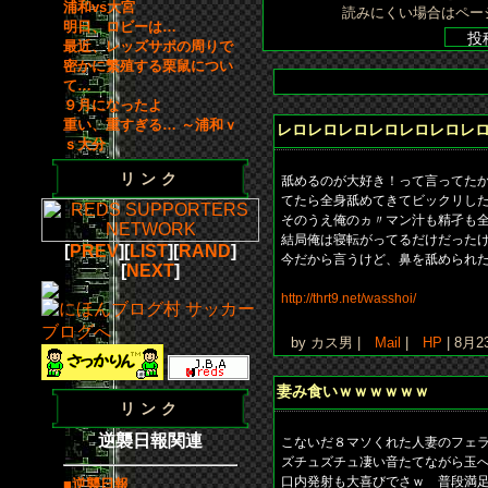
浦和vs大宮
読みにくい場合はペー
明日、ロビーは…
最近、レッズサポの周りで
密かに繁殖する栗鼠につい
て…
９月になったよ
重い、重すぎる… ～浦和ｖ
レロレロレロレロレロレロレ
ｓ大分
リンク
舐めるのが大好き！って言ってた
てたら全身舐めてきてビックリしたよ
そのうえ俺のヵ〃マン汁も精孑も全
結局俺は寝転がってるだけだったけど
[
PREV
][
LIST
][
RAND
]
今だから言うけど、鼻を舐められ
[
NEXT
]
http://thrt9.net/wasshoi/
by カス男 |
Mail
|
HP
| 8月
妻み食いｗｗｗｗｗｗ
リンク
逆襲日報関連
こないだ８マソくれた人妻のフェ
ズチュズチュ凄い音たてながら玉
口内発射も大喜びでさｗ 普段満
■逆襲日報