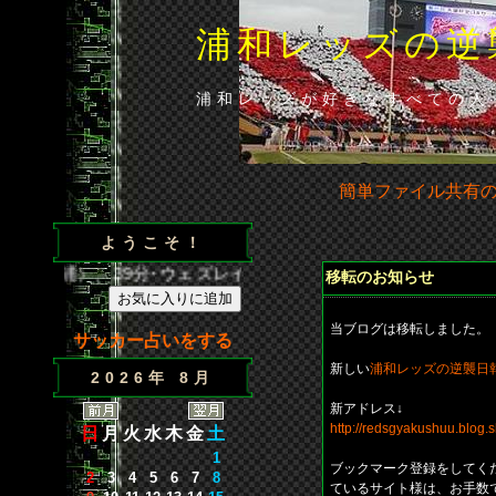
浦和レッズの逆
浦和レッズが好きなすべての人
簡単ファイル共有
ようこそ！
闘莉王（浦）、39分･ウェズレイ（広）、86分･山田（浦）◆山田
移転のお知らせ
当ブログは移転しました。
サッカー占いをする
新しい
浦和レッズの逆襲日
2026年 8月
新アドレス↓
http://redsgyakushuu.blog.s
日
月
火
水
木
金
土
1
ブックマーク登録をしてく
2
3
4
5
6
7
8
ているサイト様は、お手数