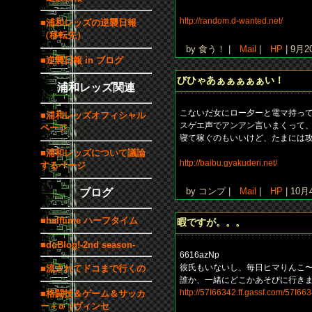
http://random.d-wanted.net/
■浦和レッズの逆襲日報
（移転先）
by 食う！ |
Mail
|
HP
| 9月
■逆襲日報 in ブログ
びひゃあぁぁぁぁぁい！
浦和レッズ関連
こないだ女にロー夕ーと電マ持って
■浦和レッズオフィシャル
スゲエ声でアンアン言いまくって
ページ
寝て稼ぐのもいいけど、たまには
■浦和レッズについて議論
http://baibu.gyakuderi.net/
するページ
by コンプ |
Mail
|
HP
| 10
ブログ
■halftime ハーフタイム
暇ですが。。。
■doBlog!-2nd season-
6616azNp
彼氏もいないし、毎日ヒマりんこ
■流されてドコまで行くの
誰か、一緒にどこかあそびに行き
http://57I66342.ff.gassf.com/57I663
■格闘技＆ゲーム＆サッカ
ー＋α（ヴィンセ