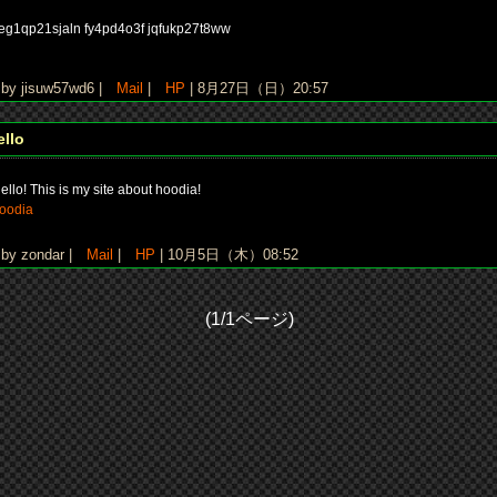
eg1qp21sjaln fy4pd4o3f jqfukp27t8ww
y jisuw57wd6 |
Mail
|
HP
| 8月27日（日）20:57
ello
ello! This is my site about hoodia!
oodia
y zondar |
Mail
|
HP
| 10月5日（木）08:52
(1/1ページ)