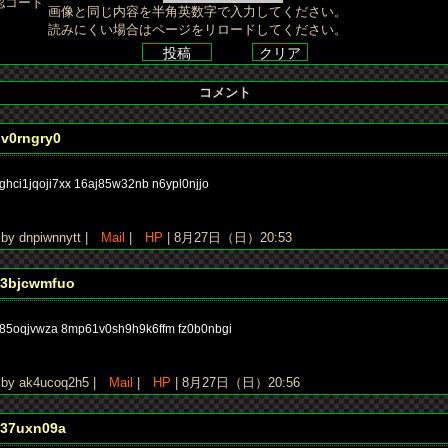
認コード
画像と同じ内容を半角英数字で入力してください。
読みにくい場合はページをリロードしてください。
コメント
gv0rngry0
ghci1jqoji7xx 16aj85w32nb n6ypl0njjo
y dnpiwnnytt |
Mail
|
HP
| 8月27日（日）20:53
3bjcwmfuo
85oqjvwza 8mp61v0sh9h9k6ffm fz0b0nbgi
y ak4ucoq2h5 |
Mail
|
HP
| 8月27日（日）20:56
037uxn09a