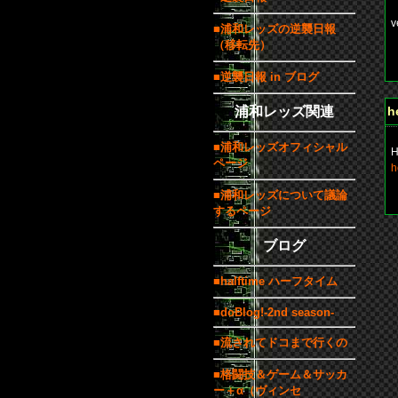
v
■浦和レッズの逆襲日報
（移転先）
b
■逆襲日報 in ブログ
浦和レッズ関連
h
■浦和レッズオフィシャル
H
ページ
h
■浦和レッズについて議論
b
するページ
ブログ
■halftime ハーフタイム
■doBlog!-2nd season-
■流されてドコまで行くの
■格闘技＆ゲーム＆サッカ
ー＋α（ヴィンセ