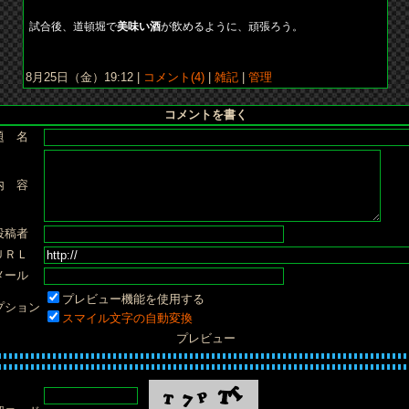
試合後、道頓堀で
美味い酒
が飲めるように、頑張ろう。
8月25日（金）19:12 |
コメント(4)
|
雑記
|
管理
コメントを書く
題 名
内 容
投稿者
ＵＲＬ
メール
プレビュー機能を使用する
プション
スマイル文字の自動変換
プレビュー