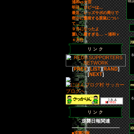
確
浦和vs大宮
明日、ロビーは…
最近、レッズサポの周りで
密かに繁殖する栗鼠につい
て…
９月になったよ
重い、重すぎる… ～浦和ｖ
ｓ大分
j
リンク
8
[
PREV
][
LIST
][
RAND
]
b
[
NEXT
]
m
6
リンク
b
逆襲日報関連
l
■逆襲日報