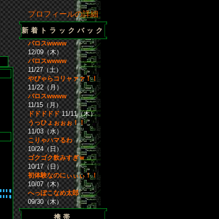
プロフィールの詳細
新着トラックバック
バロスwwww
12/09（木）
バロスwwww
11/27（土）
やびゃらコリャァァ！！
11/22（月）
バロスwwww
11/15（月）
ドドドドド
11/11（木）
うっひょぉぉぉ！！
11/03（水）
こりゃハマるわ
10/24（日）
ゴクゴク飲みすぎｗ
10/17（日）
初体験なのにぃぃぃ！！
10/07（木）
へっぽこなめ太郎
09/30（木）
携帯