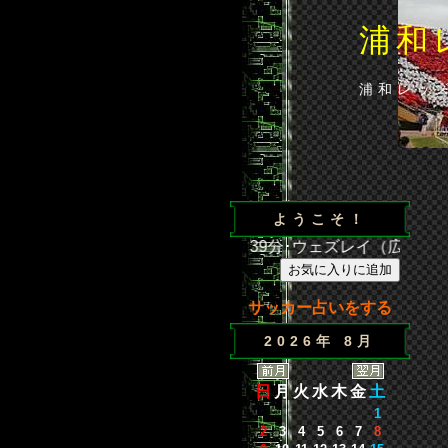
浦和
浦和レッ
ようこそ！
広島 得点／35分･闘莉王（浦）、39分･ウェズレイ（広）、86
サッカー占いをする
2026年 8月
日
月
火
水
木
金
土
1
2
3
4
5
6
7
8