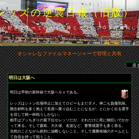
レッズの逆襲日報（旧版）
ズが好きなすべての人々へ捧ぐ…（当ブロクは移転し
オシャレなファイルマネージャーで管理と共有
分･山田（浦）◆山田の貴重な勝ち越し点で下位広島に辛くも勝利◆・
明日は大阪へ
明日は早朝の新幹線で大阪へＧｏである。
レッズはシトン出場停止に加えてロビーもまだダメ。伸二も負傷気味。
懸念材料を多く抱えて長居へ乗り込むことになるが、とにかく出る選手
を信じて精一杯戦うしかない。
相手はブッちぎりの最下位セレッソだが、それだけに死に物狂いでかか
って来る。そして森島、大久保、名波など、要警戒選手も多く居る。
当然のことながら絶対に油断しないこと。そして優勝候補のチームとし
て自信を持って戦うこと。