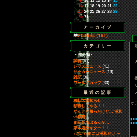
9
10
11
12
13
14
15
16
17
18
19
20
21
22
23
24
25
26
27
28
29
30
31
アーカイブ
2006 年 (161)
カテゴリー
～未分類～
試合
(41)
レッズニュース
(41)
サッカーニュース
(19)
雑記
(30)
ワールドカップ
(30)
最近の記事
移転のお知らせ
オ
移転してやる！！
なんとか勝ったけど… 浦和
vs広島
また弁当出るんか…
家本処分キター！！
♪さいたまには浦和だけ ～