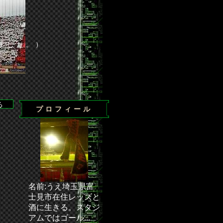
ました。）
プロフィール
・・ 次節の試合／J1第24節 浦和－清水（埼玉スタジアム200
名前:うえ埼玉県富
士見市在住レッズと
酒に生きる。スタジ
アムではゴール...