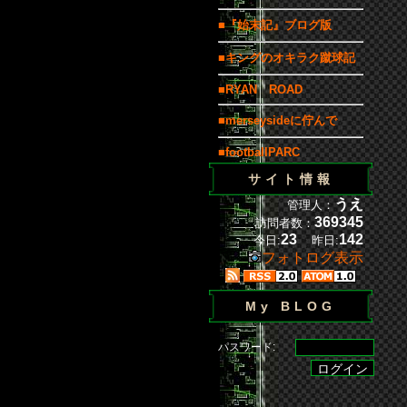
■『始末記』ブログ版
■キングのオキラク蹴球記
■RYAN ROAD
■merseysideに佇んで
■footballPARC
サイト情報
うえ
管理人：
369345
訪問者数：
23
142
今日:
昨日:
フォトログ表示
My BLOG
パスワード: