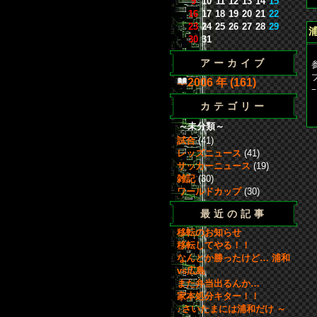
9
10
11
12
13
14
15
16
17
18
19
20
21
22
23
24
25
26
27
28
29
30
31
アーカイブ
2006 年 (161)
カテゴリー
b
～未分類～
試合
(41)
レッズニュース
(41)
サッカーニュース
(19)
雑記
(30)
ワールドカップ
(30)
最近の記事
移転のお知らせ
移転してやる！！
なんとか勝ったけど… 浦和
vs広島
また弁当出るんか…
家本処分キター！！
♪さいたまには浦和だけ ～