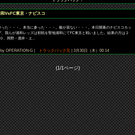
浦和VsFC東京・ナビスコ
参った・・・。本当に参った・・・。敵が居ない・・・。本日開幕のナビスコカッ
プ、我らが浦和レッズは初戦を聖地浦和にてFC東京と戦いました。結果の方は２
−０、岡野・酒井・エ...
y OPERATION-G |
トラックバック元
| 3月30日（木）00:14
(1/1ページ)