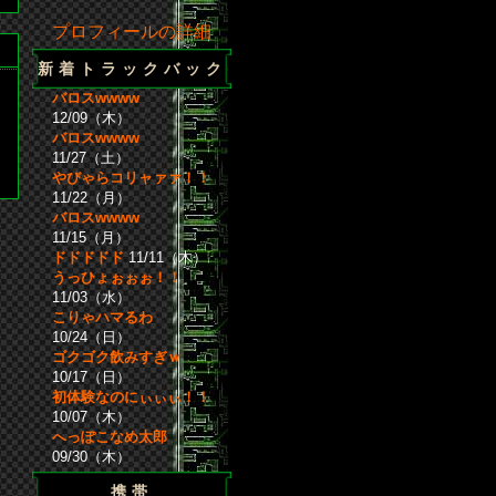
プロフィールの詳細
新着トラックバック
バロスwwww
12/09（木）
バロスwwww
11/27（土）
やびゃらコリャァァ！！
11/22（月）
バロスwwww
11/15（月）
ドドドドド
11/11（木）
うっひょぉぉぉ！！
11/03（水）
こりゃハマるわ
10/24（日）
ゴクゴク飲みすぎｗ
10/17（日）
初体験なのにぃぃぃ！！
10/07（木）
へっぽこなめ太郎
09/30（木）
携帯