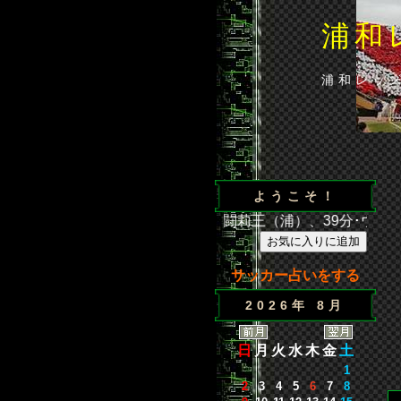
浦和
浦和レッ
ようこそ！
3節 浦和2－1広島 得点／35分･闘莉王（浦）、39分･ウェズ
サッカー占いをする
2026年 8月
日
月
火
水
木
金
土
1
2
3
4
5
6
7
8