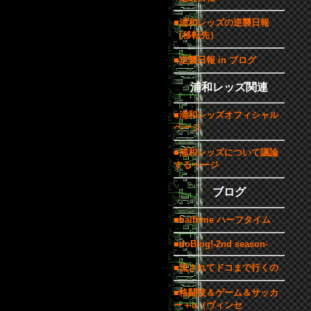
■浦和レッズの逆襲日報
（移転先）
■逆襲日報 in ブログ
浦和レッズ関連
■浦和レッズオフィシャル
ページ
■浦和レッズについて議論
するページ
ブログ
■halftime ハーフタイム
■doBlog!-2nd season-
■流されてドコまで行くの
■格闘技＆ゲーム＆サッカ
ー＋α（ヴィンセ