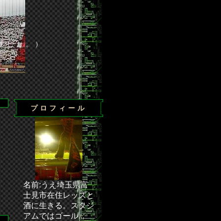
ました。）
プロフィール
に辛くも勝利◆・・・ 次節の試合／J1第24節 浦和－清水（埼玉
名前:うえ埼玉県富
士見市在住レッズと
酒に生きる。スタジ
アムではゴール...