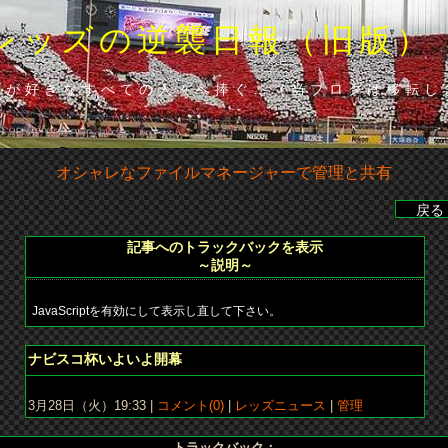
レッズの逆襲日報（旧版）
ズが好きなすべての人々へ捧ぐ…（当ブロクは移転し
オシャレなファイルマネージャーで管理と共有
レイ（広）、86分･山田（浦）◆山田の貴重な勝ち越し点で下位広島
記事へのトラックバックを表示
～説明～
JavaScriptを
有効にして
表示し直して下さい。
ナビスコ杯いよいよ開幕
3月28日（火）19:33 |
コメント(0)
|
レッズニュース
|
管理
トラックバック：