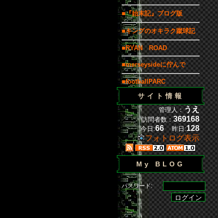
■『始末記』ブログ版
■キングのオキラク蹴球記
■RYAN ROAD
■merseysideに佇んで
■footballPARC
サイト情報
うえ
管理人：
369168
訪問者数：
66
128
今日:
昨日:
フォトログ表示
My BLOG
パスワード: