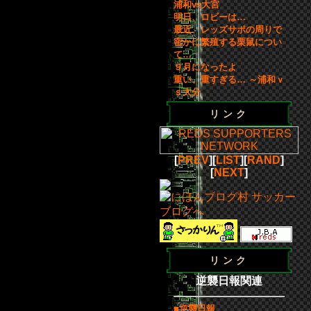
浦和vs大宮
明日、ロビーは…
最近、レッズサポの周りで
密かに繁殖する栗鼠につい
て…
９月になったよ
重い、重すぎる… ～浦和ｖ
ｓ大分
リンク
[
PREV
][
LIST
][
RAND
]
[
NEXT
]
リンク
逆襲日報関連
■逆襲日報