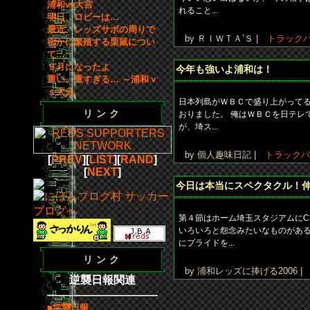
浦和vs大宮
れること...
明日、ロビーは…
最近、レッズサポの周りで
by ＲＩＷＴＡ’Ｓ |
トラック
密かに繁殖する栗鼠につい
て…
９月になったよ
今年も強いよ浦和は！
重い、重すぎる… ～浦和ｖ
ｓ大分
日本列島がＷＢＣで盛り上がって
リンク
おりました。 俺はＷＢＣを日テレ
が、埼ス...
by 個人趣味日記 |
トラックバ
[
PREV
][
LIST
][
RAND
]
[
NEXT
]
今日は本当にスペクタクル！
第４節はホーム埼玉スタジアムにC
いろいろと怨念みたいなものがあ
にプライドを...
リンク
by 浦和レッズに捧げる2006 
逆襲日報関連
■逆襲日報