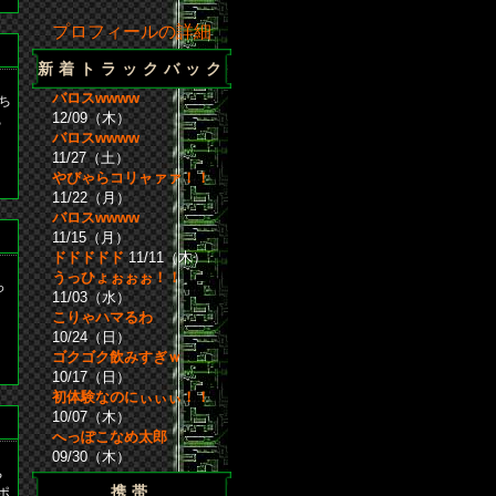
プロフィールの詳細
新着トラックバック
バロスwwww
ち
12/09（木）
ち
バロスwwww
11/27（土）
やびゃらコリャァァ！！
11/22（月）
バロスwwww
11/15（月）
ドドドドド
11/11（木）
うっひょぉぉぉ！！
っ
11/03（水）
こりゃハマるわ
10/24（日）
ゴクゴク飲みすぎｗ
10/17（日）
初体験なのにぃぃぃ！！
10/07（木）
へっぽこなめ太郎
09/30（木）
ち
携帯
ポ