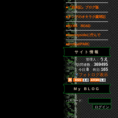
■『始末記』ブログ版
■キングのオキラク蹴球記
■RYAN ROAD
■merseysideに佇んで
■footballPARC
サイト情報
うえ
管理人：
369495
訪問者数：
8
165
今日:
昨日:
フォトログ表示
My BLOG
パスワード: