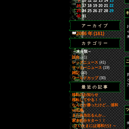
9
10
11
12
13
14
15
16
17
18
19
20
21
22
23
24
25
26
27
28
29
30
31
アーカイブ
2006 年 (161)
カテゴリー
b
～未分類～
試合
(41)
レッズニュース
(41)
サッカーニュース
(19)
雑記
(30)
ワールドカップ
(30)
最近の記事
移転のお知らせ
b
移転してやる！！
なんとか勝ったけど… 浦和
vs広島
また弁当出るんか…
家本処分キター！！
♪さいたまには浦和だけ ～