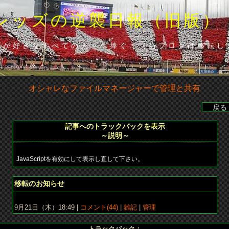
レッズの逆襲日報（旧版）
ズが好きなすべての人々へ捧ぐ…（当ブロクは移転し
オシャレなファイルマネージャーで管理と共有
レイ（広）、86分･山田（浦）◆山田の貴重な勝ち越し点で下位広
記事へのトラックバックを表示
～説明～
JavaScriptを
有効にして
表示し直して下さい。
移転のお知らせ
9月21日（木）18:49 |
コメント(44)
|
雑記
|
管理
トラックバック：