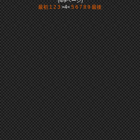
(4/9ページ)
最初
1
2
3
>4<
5
6
7
8
9
最後