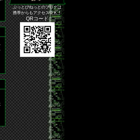
ぶっとびねっとのブログは
携帯からもアクセスＯＫ！
QRコード
て
万
、
に