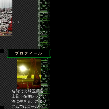
ました。）
プロフィール
島に辛くも勝利◆・・・ 次節の試合／J1第24節 浦和－清水（埼
名前:うえ埼玉県富
士見市在住レッズと
酒に生きる。スタジ
アムではゴール...