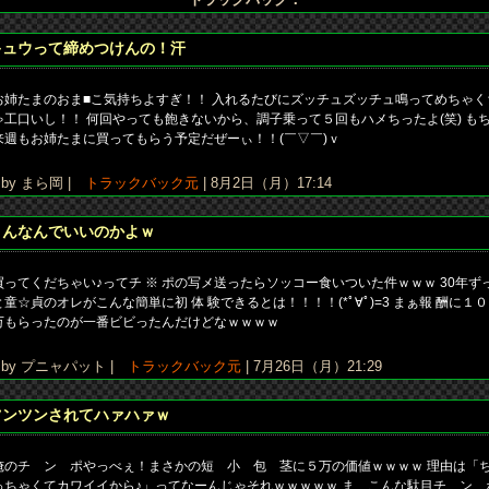
キュウって締めつけんの！汗
お姉たまのおま■こ気持ちよすぎ！！ 入れるたびにズッチュズッチュ鳴ってめちゃく
ゃ工口いし！！ 何回やっても飽きないから、調子乗って５回もハメちったよ(笑) も
来週もお姉たまに買ってもらう予定だぜーぃ！！(￣▽￣)ｖ
y まら岡 |
トラックバック元
| 8月2日（月）17:14
こんなんでいいのかよｗ
買ってくだちゃい♪ってチ ※ ポの写メ送ったらソッコー食いついた件ｗｗｗ 30年ず
と童☆貞のオレがこんな簡単に初 体 験できるとは！！！！(*ﾟ∀ﾟ)=3 まぁ報 酬に１０
万もらったのが一番ビビったんだけどなｗｗｗｗ
y プニャパット |
トラックバック元
| 7月26日（月）21:29
ツンツンされてハァハァｗ
俺のチ ン ポやっべぇ！まさかの短 小 包 茎に５万の価値ｗｗｗｗ 理由は「
っちゃくてカワイイから♪」ってなーんじゃそれｗｗｗｗｗ ま、こんな駄目チ ン 