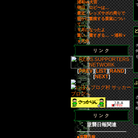
浦和vs大宮
明日、ロビーは…
最近、レッズサポの周りで
b
密かに繁殖する栗鼠につい
て…
９月になったよ
重い、重すぎる… ～浦和ｖ
ｓ大分
リンク
b
[
PREV
][
LIST
][
RAND
]
[
NEXT
]
リンク
b
逆襲日報関連
■逆襲日報