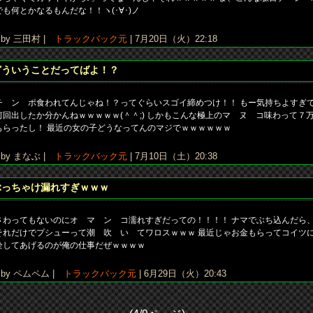
でも何とかなるもんだな！！ヽ(･∀･)ノ
y 三田村 |
トラックバック元
| 7月20日（火）22:18
どういうことだってばよ！？
チ ン ポ食われてんじゃね！？ってぐらいスゴイ締めつけ！！ もー気持ちよすぎ
何回出したか分かんねｗｗｗｗｗ(＾＾;) しかもこんな極上のマ ヌ コ味わって７
もらったし！ 最近の女の子どうなってんのマジでｗｗｗｗｗｗ
y まなぶ |
トラックバック元
| 7月10日（土）20:38
ぶっちゃけ漏れすぎｗｗｗ
さわってもないのにオ マ ン コ濡れすぎだっての！！！！ ナマでぶち込んだら
それだけでプシューって潮 吹 い てワロスｗｗｗ 最近じゃお金もらってコイツ
栓してあげるのが俺の仕事だぜｗｗｗｗ
y ペムペム |
トラックバック元
| 6月29日（火）20:43