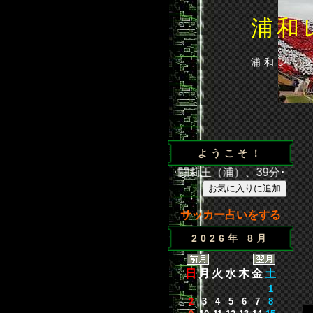
浦和
浦和レッ
ようこそ！
3節 浦和2－1広島 得点／35分･闘莉王（浦）、39分･ウェズ
サッカー占いをする
2026年 8月
日
月
火
水
木
金
土
1
2
3
4
5
6
7
8