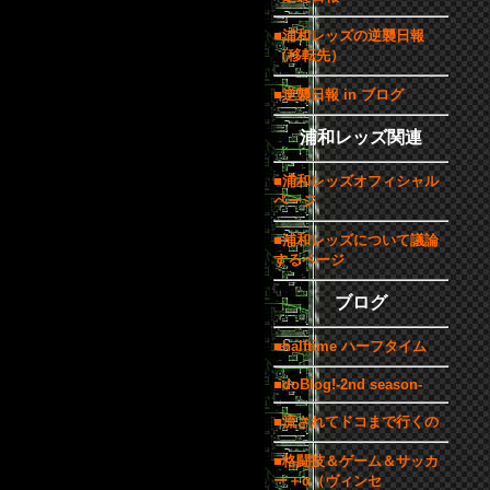
■浦和レッズの逆襲日報
（移転先）
■逆襲日報 in ブログ
浦和レッズ関連
■浦和レッズオフィシャル
ページ
■浦和レッズについて議論
するページ
ブログ
■halftime ハーフタイム
■doBlog!-2nd season-
■流されてドコまで行くの
■格闘技＆ゲーム＆サッカ
ー＋α（ヴィンセ