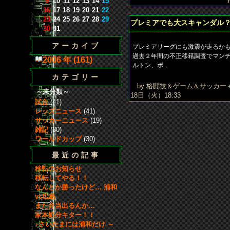
9
10
11
12
13
14
15
16
17
18
19
20
21
22
23
24
25
26
27
28
29
プレミアでも大スキャンダル
30
31
アーカイブ
プレミアリーグにも激震が走るかも
過去２年間の不正移籍調査でマン
2006 年 (161)
ルトン、ポ...
カテゴリー
by 格闘技＆ゲーム＆サッカー
～未分類～
18日（火）18:33
試合
(41)
レッズニュース
(41)
サッカーニュース
(19)
雑記
(30)
ワールドカップ
(30)
最近の記事
移転のお知らせ
移転してやる！！
なんとか勝ったけど… 浦和
vs広島
また弁当出るんか…
家本処分キター！！
♪さいたまには浦和だけ ～