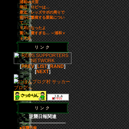
浦和vs大宮
明日、ロビーは…
最近、レッズサポの周りで
密かに繁殖する栗鼠につい
て…
９月になったよ
重い、重すぎる… ～浦和ｖ
ｓ大分
リンク
[
PREV
][
LIST
][
RAND
]
[
NEXT
]
リンク
逆襲日報関連
■逆襲日報