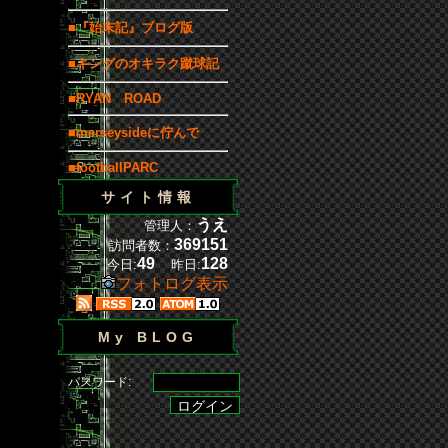
■『始末記』ブログ版
■キングのオキラク蹴球記
■RYAN ROAD
■merseysideに佇んで
■footballPARC
サイト情報
うえ
管理人：
369151
訪問者数：
49
128
今日:
昨日:
フォトログ表示
My BLOG
パスワード: