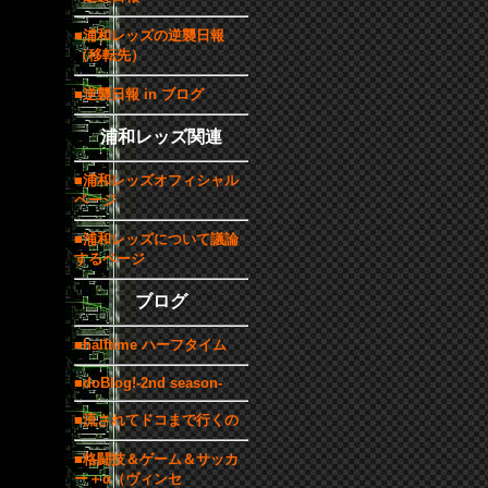
■浦和レッズの逆襲日報
（移転先）
■逆襲日報 in ブログ
浦和レッズ関連
■浦和レッズオフィシャル
ページ
■浦和レッズについて議論
するページ
ブログ
■halftime ハーフタイム
■doBlog!-2nd season-
■流されてドコまで行くの
■格闘技＆ゲーム＆サッカ
ー＋α（ヴィンセ