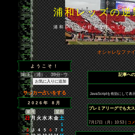
浦和レッズの逆
浦和レッズが好きなすべての人
オシャレなファ
ようこそ！
35分･闘莉王（浦）、39分･ウェズレイ（広）、86分･山田（
記事へ
サッカー占いをする
JavaScriptを
有効にして
表
2026年 8月
プレミアリーグでも大ス
日
月
火
水
木
金
土
7月17日（月）10:53 |
コメ
1
2
3
4
5
6
7
8