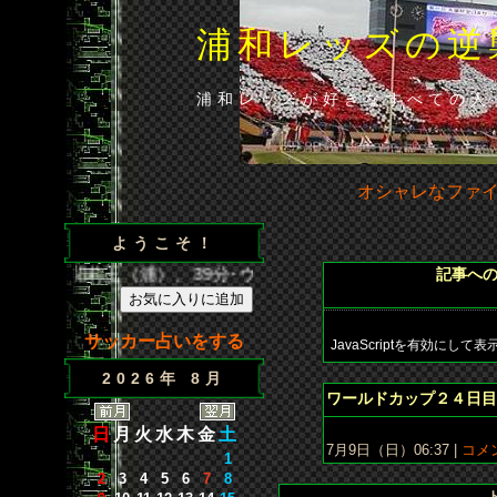
浦和レッズの逆
浦和レッズが好きなすべての人
オシャレなファ
ようこそ！
／35分･闘莉王（浦）、39分･ウェズレイ（広）、86分･山田（
記事へ
サッカー占いをする
JavaScriptを
有効にして
表
2026年 8月
ワールドカップ２４日目
日
月
火
水
木
金
土
7月9日（日）06:37 |
コメン
1
2
3
4
5
6
7
8