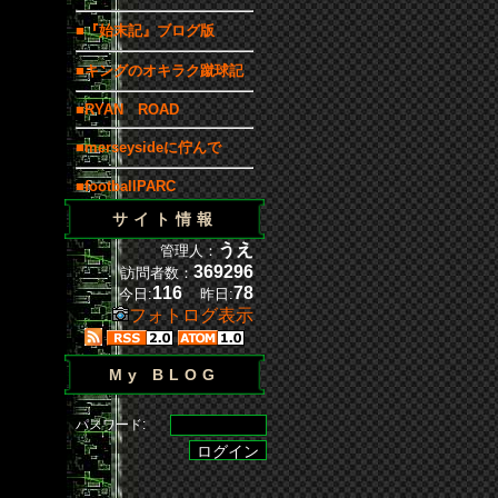
■『始末記』ブログ版
■キングのオキラク蹴球記
■RYAN ROAD
■merseysideに佇んで
■footballPARC
サイト情報
うえ
管理人：
369296
訪問者数：
116
78
今日:
昨日:
フォトログ表示
My BLOG
パスワード: