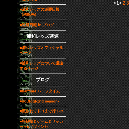
>1<
2
3
■浦和レッズの逆襲日報
（移転先）
■逆襲日報 in ブログ
浦和レッズ関連
■浦和レッズオフィシャル
ページ
■浦和レッズについて議論
するページ
ブログ
■halftime ハーフタイム
■doBlog!-2nd season-
■流されてドコまで行くの
■格闘技＆ゲーム＆サッカ
ー＋α（ヴィンセ