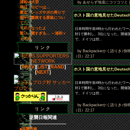
浦和vs大宮
by あせらず地道にコツコツと
明日、ロビーは…
最近、レッズサポの周りで
ホスト国の意地見せたDeutsch
密かに繁殖する栗鼠につい
て…
９月になったよ
日本時間午前4時から行われたワー
重い、重すぎる… ～浦和ｖ
対1で勝利し、3位になった。開催
ｓ大分
で、ドイツは控...
リンク
by Backpackerかく語りき♪
（日）22:17
[
PREV
][
LIST
][
RAND
]
ホスト国の意地見せたDeutsch
[
NEXT
]
日本時間午前4時から行われたワー
対1で勝利し、3位になった。開催
で、ドイツは控...
by Backpackerかく語りき♪
リンク
（日）22:17
逆襲日報関連
■逆襲日報