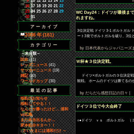
9
10
11
12
13
14
15
16
17
18
19
20
21
22
23
24
25
26
27
28
29
WC Day24：ドイツが最後
30
31
れますね。
アーカイブ
3位決定戦 ドイツ 3-1 ポルト
2006 年 (161)
ート3発でポルトガルを破り、3位と
カテゴリー
by 日本代表からジャパニーズ
～未分類～
試合
(41)
Ｗ杯★３位決定戦。
レッズニュース
(41)
サッカーニュース
(19)
雑記
(30)
ドイツ×ポルトガルの３位決定戦
ワールドカップ
(30)
観戦。 ホームのドイツは勝てるのか
最近の記事
by だらだら感想日記の日々 |
移転のお知らせ
移転してやる！！
ドイツ３位で今大会終了
なんとか勝ったけど… 浦和
vs広島
また弁当出るんか…
○●ドイツ ｖｓ ポルトガル 
家本処分キター！！
♪さいたまには浦和だけ ～