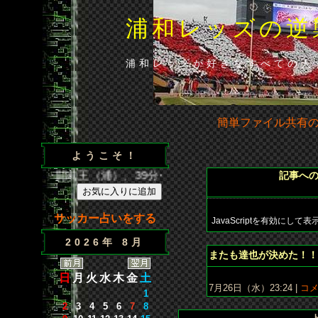
浦和レッズの逆
浦和レッズが好きなすべての人
簡単ファイル共有
ようこそ！
得点／35分･闘莉王（浦）、39分･ウェズレイ（広）、86分･山
記事へ
サッカー占いをする
JavaScriptを
有効にして
表
2026年 8月
またも達也が決めた！！
日
月
火
水
木
金
土
7月26日（水）23:24 |
コメ
1
2
3
4
5
6
7
8