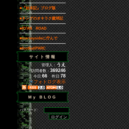
■『始末記』ブログ版
■キングのオキラク蹴球記
■RYAN ROAD
■merseysideに佇んで
■footballPARC
サイト情報
うえ
管理人：
369246
訪問者数：
66
78
今日:
昨日:
フォトログ表示
My BLOG
パスワード: