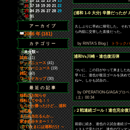
9
10
11
12
13
14
15
16
17
18
19
20
21
22
23
24
25
26
27
28
29
(浦和 1-0 大分) 辛勝だっ
30
31
アーカイブ
久しぶりに早めに帰宅した。 それ
ら内舘に交替した直後だった。
2006 年 (161)
カテゴリー
by RINTA’S Blog |
トラック
～未分類～
浦和Vs川崎・達也復活弾
試合
(41)
レッズニュース
(41)
サッカーニュース
(19)
ついに、この日がやって来ましたね
雑記
(30)
早々に、達也が復活ゴールを決め
ワールドカップ
(30)
ね〜。しかも試合の...
最近の記事
by OPERATION-G/AGAプ
移転のお知らせ
（土）00:34
移転してやる！！
なんとか勝ったけど… 浦和
♪２戦連続ゴール！達也完全復
vs広島
また弁当出るんか…
家本処分キター！！
前節に続き、達也の２試合連続ゴー
♪さいたまには浦和だけ ～
ェストで見たけど、達也のワンマ