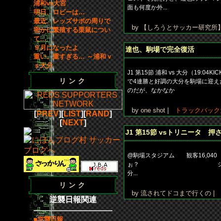
浦和vs大宮
面も何度か外...
明日、ロビーは…
最近、レッズサポの周りで
by 【しろうとサッカー研究所
密かに繁殖する栗鼠につい
て…
９月になったよ
達也、駒場で完全復活
重い、重すぎる… ～浦和ｖ
ｓ大分
J1 第15節 浦和 vs 大分（19:0
リンク
で4連勝と好調の大分を駒場に迎え
のだが、なかなか
by one shot |
トラックバック
[
PREV
][
LIST
][
RAND
]
[
NEXT
]
J1 第15節 vsトリニータ 
@駒場スタジアム 観客
ぉ？ シーチケの方、頑
分...
リンク
by 流されてドコまで行くの |
逆襲日報関連
■逆襲日報