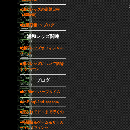
■浦和レッズの逆襲日報
（移転先）
■逆襲日報 in ブログ
浦和レッズ関連
■浦和レッズオフィシャル
ページ
■浦和レッズについて議論
するページ
ブログ
■halftime ハーフタイム
■doBlog!-2nd season-
■流されてドコまで行くの
■格闘技＆ゲーム＆サッカ
ー＋α（ヴィンセ