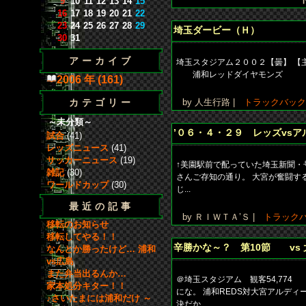
9
10
11
12
13
14
15
16
17
18
19
20
21
22
23
24
25
26
27
28
29
埼玉ダービー（Ｈ）
30
31
アーカイブ
埼玉スタジアム２００２【曇】 【
浦和レッドダイヤモンズ 
2006 年 (161)
カテゴリー
by 人生行路 |
トラックバック
～未分類～
’０６・４・２９ レッズvs
試合
(41)
レッズニュース
(41)
サッカーニュース
(19)
↑美園駅前で配っていた埼玉新聞・
雑記
(30)
さんご存知の通り。 大宮が奮闘す
ワールドカップ
(30)
じ...
最近の記事
by ＲＩＷＴＡ’Ｓ |
トラック
移転のお知らせ
移転してやる！！
辛勝かな～？ 第10節 vs
なんとか勝ったけど… 浦和
vs広島
また弁当出るんか…
＠埼玉スタジアム 観客
家本処分キター！！
にな。 浦和REDS対大宮アルデ
♪さいたまには浦和だけ ～
決だか...