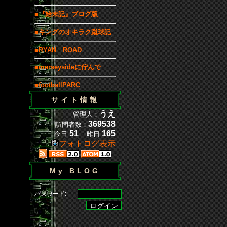
■『始末記』ブログ版
■キングのオキラク蹴球記
■RYAN ROAD
■merseysideに佇んで
■footballPARC
サイト情報
うえ
管理人：
369538
訪問者数：
51
165
今日:
昨日:
フォトログ表示
My BLOG
パスワード: