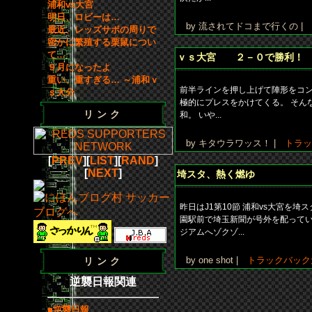
浦和vs大宮
明日、ロビーは…
by 流されてドコまで行くの |
最近、レッズサポの周りで
密かに繁殖する栗鼠につい
て…
ｖｓ大宮 ２－０で勝利！
９月になったよ
重い、重すぎる… ～浦和ｖ
前半ラインを押し上げて陣形をコン
ｓ大分
極的にプレスをかけてくる。 そん
リンク
和。 いや...
by キタウラワッス！ |
トラッ
[
PREV
][
LIST
][
RAND
]
[
NEXT
]
埼スタ、熱く燃ゆ
昨日はJ1第10節 浦和vs大宮を
園駅前で埼玉新聞が号外を配ってい
ジアムへゾクゾ...
by one shot |
トラックバック
リンク
逆襲日報関連
■逆襲日報