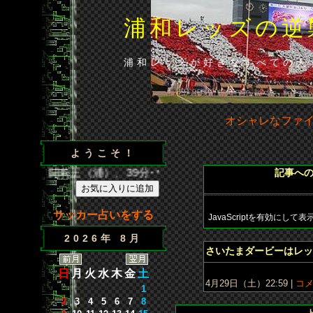
浦和レッズの逆
浦和レッズが好きなすべての人
オシャレなファ
ようこそ！
／35分･闘莉王（浦）、39分･ウェズレイ（広）、86分･山田（
記事へ
サッカー占いをする
JavaScriptを
有効にして
表
2026年 8月
さいたまダービーはレッ
日
月
火
水
木
金
土
4月29日（土）22:59 |
コメ
1
2
3
4
5
6
7
8