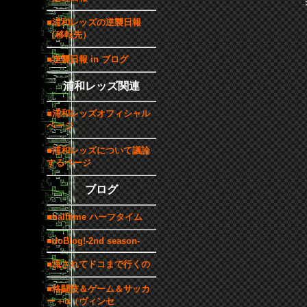
■浦和レッズの逆襲日報
（移転先）
■逆襲日報 in ブログ
浦和レッズ関連
■浦和レッズオフィシャル
ページ
■浦和レッズについて議論
するページ
ブログ
■halftime ハーフタイム
■doBlog!-2nd season-
■流されてドコまで行くの
■格闘技＆ゲーム＆サッカ
ー＋α（ヴィンセ