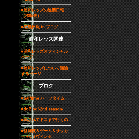
■浦和レッズの逆襲日報
（移転先）
■逆襲日報 in ブログ
浦和レッズ関連
■浦和レッズオフィシャル
ページ
■浦和レッズについて議論
するページ
ブログ
■halftime ハーフタイム
■doBlog!-2nd season-
■流されてドコまで行くの
■格闘技＆ゲーム＆サッカ
ー＋α（ヴィンセ