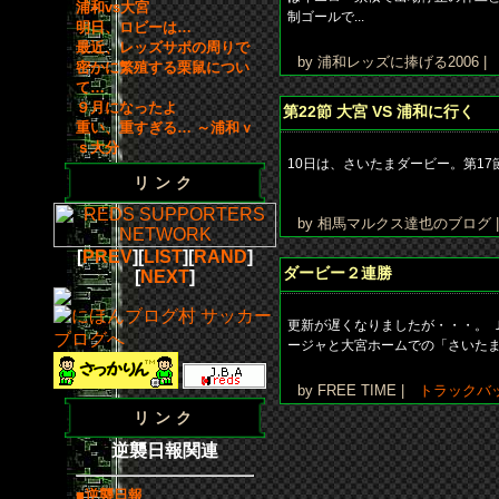
浦和vs大宮
制ゴールで...
明日、ロビーは…
最近、レッズサポの周りで
by 浦和レッズに捧げる2006 
密かに繁殖する栗鼠につい
て…
９月になったよ
第22節 大宮 VS 浦和に行く
重い、重すぎる… ～浦和ｖ
ｓ大分
10日は、さいたまダービー。第17
リンク
by 相馬マルクス達也のブログ
[
PREV
][
LIST
][
RAND
]
ダービー２連勝
[
NEXT
]
更新が遅くなりましたが・・・。 
ージャと大宮ホームでの「さいた
by FREE TIME |
トラックバ
リンク
逆襲日報関連
■逆襲日報