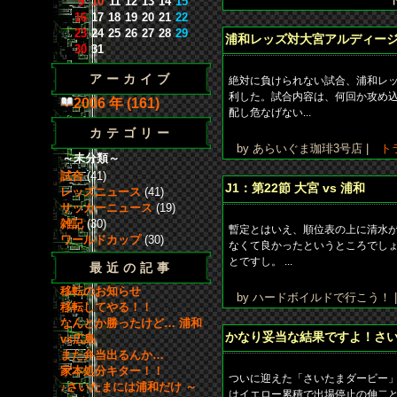
9
10
11
12
13
14
15
16
17
18
19
20
21
22
23
24
25
26
27
28
29
浦和レッズ対大宮アルディー
30
31
アーカイブ
絶対に負けられない試合、浦和レ
利した。試合内容は、何回か攻め
2006 年 (161)
配し危なげない...
カテゴリー
by あらいぐま珈琲3号店 |
ト
～未分類～
試合
(41)
J1：第22節 大宮 vs 浦和
レッズニュース
(41)
サッカーニュース
(19)
雑記
(30)
暫定とはいえ、順位表の上に清水
ワールドカップ
(30)
なくて良かったというところでし
とですし。 ...
最近の記事
移転のお知らせ
by ハードボイルドで行こう！
移転してやる！！
なんとか勝ったけど… 浦和
かなり妥当な結果ですよ！さ
vs広島
また弁当出るんか…
家本処分キター！！
ついに迎えた「さいたまダービー」
♪さいたまには浦和だけ ～
はイエロー累積で出場停止の伸二