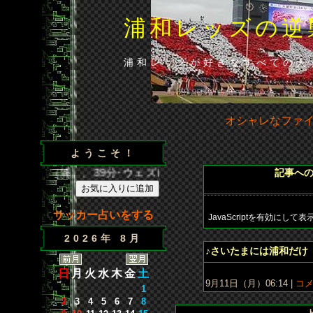
浦和レッズの逆
浦和レッズが好きなすべての人
オシャレなファ
ようこそ！
分･闘莉王（浦）、39分･ウェズレイ（広）、86分･山田（浦）◆
記事へ
サッカー占いをする
JavaScriptを
有効にして
表
2026年 8月
♪さいたまには浦和だけ 
日
月
火
水
木
金
土
9月11日（月）06:14 |
コメン
1
2
3
4
5
6
7
8