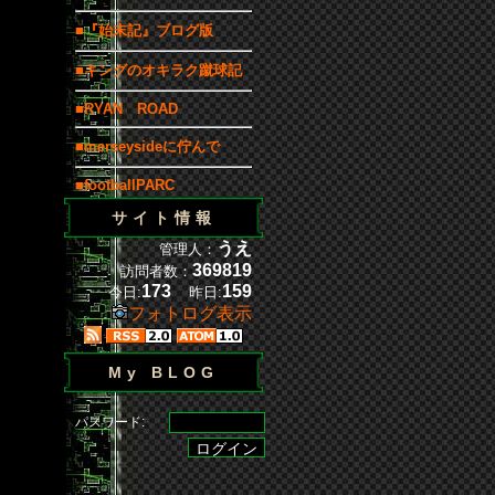
■『始末記』ブログ版
■キングのオキラク蹴球記
■RYAN ROAD
■merseysideに佇んで
■footballPARC
サイト情報
うえ
管理人：
369819
訪問者数：
173
159
今日:
昨日:
フォトログ表示
My BLOG
パスワード: