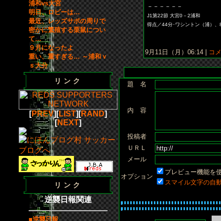
浦和vs大宮
－－－－－－
明日、ロビーは…
J1第22節 大宮0－2浦和
最近、レッズサポの周りで
得点／44分･ワシントン（浦）、
密かに繁殖する栗鼠につい
て…
９月になったよ
9月11日（月）06:14 |
コメン
重い、重すぎる… ～浦和ｖ
ｓ大分
リンク
題 名
内 容
[
PREV
][
LIST
][
RAND
]
[
NEXT
]
投稿者
ＵＲＬ
メール
プレビュー機能を
オプション
スマイル文字の自
リンク
逆襲日報関連
■逆襲日報