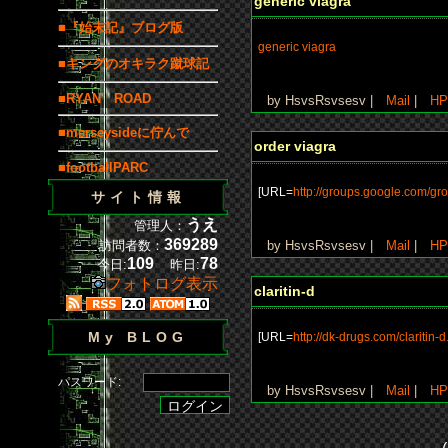
generic viagra
■『始末記』ブログ版
generic viagra
■キングのオキラク蹴球記
■RYAN ROAD
by HsvsRsvsesv |
Mail
|
HP
■merseysideに佇んで
order viagra
■footballPARC
[URL=
http://groups.google.com/gr
サイト情報
うえ
管理人：
369289
訪問者数：
by HsvsRsvsesv |
Mail
|
HP
109
78
今日:
昨日:
フォトログ表示
claritin-d
My BLOG
[URL=
http://dk-drugs.com/claritin-d
パスワード:
by HsvsRsvsesv |
Mail
|
HP