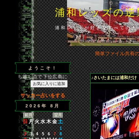
浦和レッズの逆
浦和レッズが好きなすべての人
簡単ファイル共有
ようこそ！
重な勝ち越し点で下位広島に辛くも勝利◆・・・ 次節の試合／J1第
♪さいたまには浦和だけ 
サッカー占いをする
2026年 8月
日
月
火
水
木
金
土
1
2
3
4
5
6
7
8