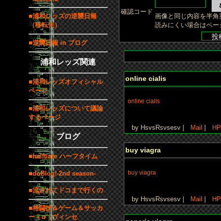
確認コード
■浦和レッズの逆襲日報
画像と同じ内容を半角
（移転先）
読みにくい場合はペー
■逆襲日報 in ブログ
浦和レッズ関連
online cialis
■浦和レッズオフィシャル
ページ
online cialis
■浦和レッズについて議論
するページ
by HsvsRsvsesv |
Mail
|
HP
ブログ
buy viagra
■halftime ハーフタイム
buy viagra
■doBlog!-2nd season-
■流されてドコまで行くの
by HsvsRsvsesv |
Mail
|
HP
■格闘技＆ゲーム＆サッカ
ー＋α（ヴィンセ