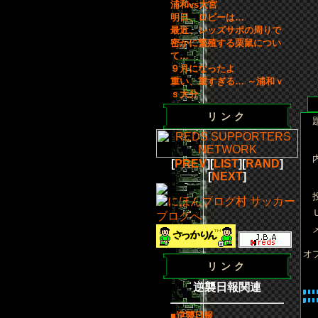
浦和vs大宮
明日、ロビーは…
最近、レッズサポの周りで
密かに繁殖する栗鼠につい
て…
９月になったよ
重い、重すぎる… ～浦和ｖ
ｓ大分
リンク
[
PREV
][
LIST
][
RAND
]
[
NEXT
]
オ
リンク
逆襲日報関連
■逆襲日報