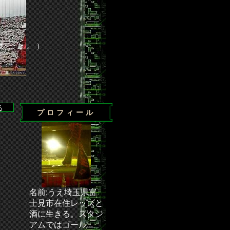
ました。）
プロフィール
・・ 次節の試合／J1第24節 浦和－清水（埼玉スタジアム20
名前:うえ埼玉県富
士見市在住レッズと
酒に生きる。スタジ
アムではゴール...