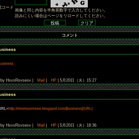
認コード
画像と同じ内容を半角英数字で入力してください。
読みにくい場合はページをリロードしてください。
コメント
usiness
business
y HsvsRsvsesv |
Mail
|
HP
| 5月20日（火）15:27
usiness
URL=
http://mmmoorrreee.blogspot.com/]business[/URL]
y HsvsRsvsesv |
Mail
|
HP
| 5月20日（火）18:36