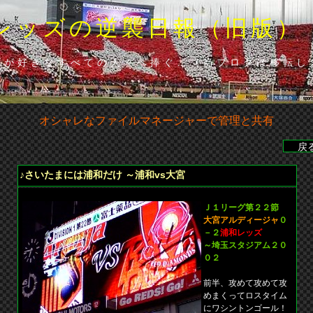
レッズの逆襲日報（旧版）
ズが好きなすべての人々へ捧ぐ…（当ブロクは移転し
オシャレなファイルマネージャーで管理と共有
分･山田（浦）◆山田の貴重な勝ち越し点で下位広島に辛くも勝利◆・
♪さいたまには浦和だけ ～浦和vs大宮
Ｊ１リーグ第２２節
大宮アルディージャ
０
－２
浦和レッズ
～埼玉スタジアム２０
０２
前半、攻めて攻めて攻
めまくってロスタイム
にワシントンゴール！