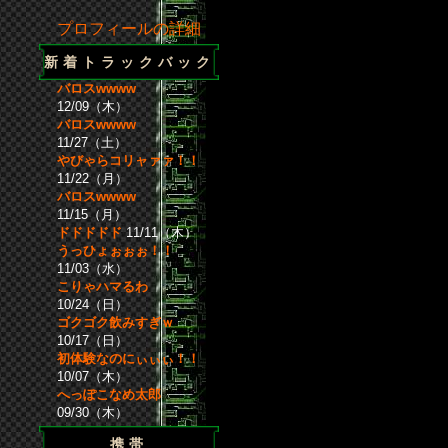
プロフィールの詳細
新着トラックバック
バロスwwww
12/09（木）
バロスwwww
11/27（土）
やびゃらコリャァァ！！
11/22（月）
バロスwwww
11/15（月）
ドドドドド
11/11（木）
うっひょぉぉぉ！！
11/03（水）
こりゃハマるわ
10/24（日）
ゴクゴク飲みすぎｗ
10/17（日）
初体験なのにぃぃぃ！！
10/07（木）
へっぽこなめ太郎
09/30（木）
携帯