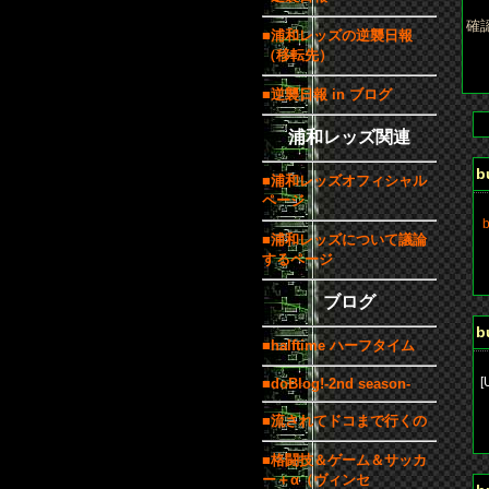
確
■浦和レッズの逆襲日報
（移転先）
■逆襲日報 in ブログ
浦和レッズ関連
b
■浦和レッズオフィシャル
ページ
■浦和レッズについて議論
するページ
b
ブログ
b
■halftime ハーフタイム
[
■doBlog!-2nd season-
■流されてドコまで行くの
b
■格闘技＆ゲーム＆サッカ
ー＋α（ヴィンセ