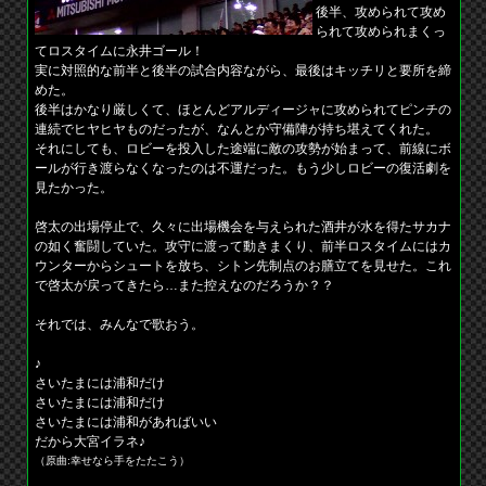
後半、攻められて攻め
られて攻められまくっ
てロスタイムに永井ゴール！
実に対照的な前半と後半の試合内容ながら、最後はキッチリと要所を締
めた。
後半はかなり厳しくて、ほとんどアルディージャに攻められてピンチの
連続でヒヤヒヤものだったが、なんとか守備陣が持ち堪えてくれた。
それにしても、ロビーを投入した途端に敵の攻勢が始まって、前線にボ
ールが行き渡らなくなったのは不運だった。もう少しロビーの復活劇を
見たかった。
啓太の出場停止で、久々に出場機会を与えられた酒井が水を得たサカナ
の如く奮闘していた。攻守に渡って動きまくり、前半ロスタイムにはカ
ウンターからシュートを放ち、シトン先制点のお膳立てを見せた。これ
で啓太が戻ってきたら…また控えなのだろうか？？
それでは、みんなで歌おう。
♪
さいたまには浦和だけ
さいたまには浦和だけ
さいたまには浦和があればいい
だから大宮イラネ♪
（原曲:幸せなら手をたたこう）