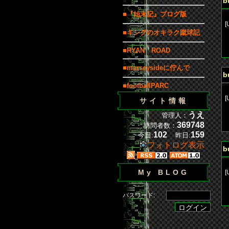
b
■『始末記』ブログ版
[
■キングのオキラク蹴球記
■RYAN ROAD
b
■merseysideに佇んで
b
■footballPARC
[
サイト情報
うえ
管理人：
369748
訪問者数：
b
102
159
今日:
昨日:
フォトログ表示
b
My BLOG
[
パスワード:
b