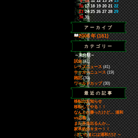
9
10
11
12
13
14
15
16
17
18
19
20
21
22
23
24
25
26
27
28
29
30
31
アーカイブ
2006 年 (161)
カテゴリー
～未分類～
試合
(41)
レッズニュース
(41)
サッカーニュース
(19)
雑記
(30)
ワールドカップ
(30)
最近の記事
移転のお知らせ
移転してやる！！
なんとか勝ったけど… 浦和
vs広島
また弁当出るんか…
家本処分キター！！
♪さいたまには浦和だけ ～