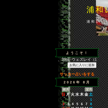
浦和
浦和レッ
ようこそ！
広島 得点／35分･闘莉王（浦）、39分･ウェズレイ（広）、86
サッカー占いをする
2026年 8月
日
月
火
水
木
金
土
1
2
3
4
5
6
7
8