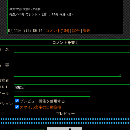
－－－－－－
J1第22節 大宮0－2浦和
得点／44分･ワシントン（浦）、89分･永井（浦）
9月11日（月）06:14 |
コメント(104)
|
試合
|
管理
コメントを書く
題 名
内 容
投稿者
ＵＲＬ
メール
プレビュー機能を使用する
プション
スマイル文字の自動変換
プレビュー