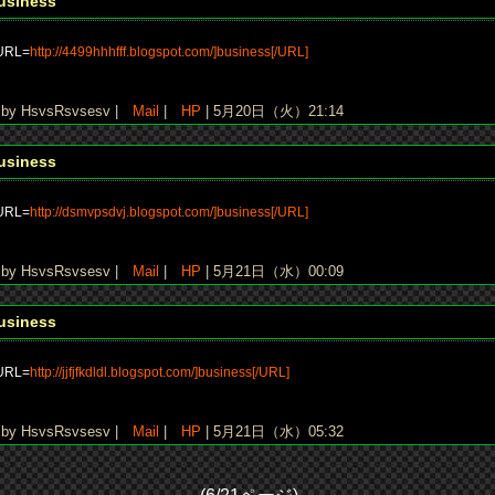
usiness
URL=
http://4499hhhfff.blogspot.com/]business[/URL]
y HsvsRsvsesv |
Mail
|
HP
| 5月20日（火）21:14
usiness
URL=
http://dsmvpsdvj.blogspot.com/]business[/URL]
y HsvsRsvsesv |
Mail
|
HP
| 5月21日（水）00:09
usiness
URL=
http://jjfjfkdldl.blogspot.com/]business[/URL]
y HsvsRsvsesv |
Mail
|
HP
| 5月21日（水）05:32