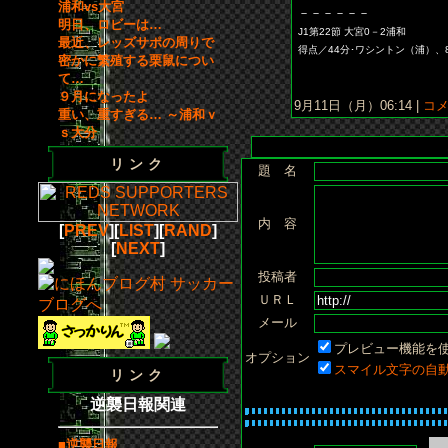
浦和vs大宮
－－－－－－
明日、ロビーは…
J1第22節 大宮0－2浦和
最近、レッズサポの周りで
得点／44分･ワシントン（浦）、
密かに繁殖する栗鼠につい
て…
９月になったよ
9月11日（月）06:14 |
コメン
重い、重すぎる… ～浦和ｖ
ｓ大分
リンク
題 名
内 容
[
PREV
][
LIST
][
RAND
]
[
NEXT
]
投稿者
ＵＲＬ
メール
プレビュー機能を
オプション
スマイル文字の自
リンク
逆襲日報関連
■逆襲日報