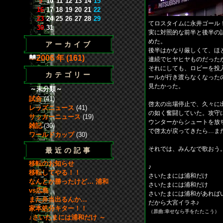
9
10
11
12
13
14
15
16
17
18
19
20
21
22
23
24
25
26
27
28
29
てロスタイムに永井ゴール
30
31
実に対照的な前半と後半の
めた。
アーカイブ
後半はかなり厳しくて、ほ
2006 年 (161)
連続でヒヤヒヤものだった
それにしても、ロビーを投
カテゴリー
ールが行き渡らなくなった
見たかった。
～未分類～
試合
(41)
啓太の出場停止で、久々に
レッズニュース
(41)
の如く奮闘していた。攻守
サッカーニュース
(19)
ウンターからシュートを放
雑記
(30)
で啓太が戻ってきたら…ま
ワールドカップ
(30)
それでは、みんなで歌おう
最近の記事
移転のお知らせ
♪
移転してやる！！
さいたまには浦和だけ
なんとか勝ったけど… 浦和
さいたまには浦和だけ
vs広島
さいたまには浦和があれば
また弁当出るんか…
だから大宮イラネ♪
家本処分キター！！
（原曲:幸せなら手をたたこう）
♪さいたまには浦和だけ ～