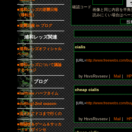
確認コード
■浦和レッズの逆襲日報
画像と同じ内容を半角
（移転先）
読みにくい場合はペー
■逆襲日報 in ブログ
浦和レッズ関連
cialis
■浦和レッズオフィシャル
ページ
[URL=
http://www.freewebs.com/buyr
■浦和レッズについて議論
するページ
by HsvsRsvsesv |
Mail
|
HP
ブログ
cheap cialis
■halftime ハーフタイム
[URL=
http://www.freewebs.com/buy
■doBlog!-2nd season-
■流されてドコまで行くの
by HsvsRsvsesv |
Mail
|
HP
■格闘技＆ゲーム＆サッカ
ー＋α（ヴィンセ