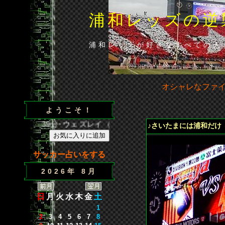
浦和レッズの逆
浦和レッズが好きなすべての人
オシャレなファ
ようこそ！
王（浦）、39分･ウェズレイ（広）、86分･山田（浦）◆山田の貴
♪さいたまには浦和だけ 
サッカー占いをする
2026年 8月
日
月
火
水
木
金
土
1
2
3
4
5
6
7
8