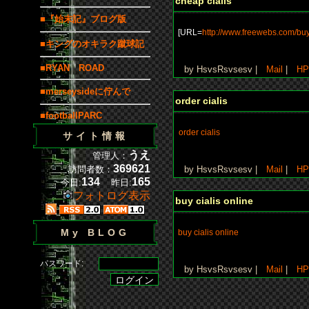
cheap cialis
■『始末記』ブログ版
[URL=
http://www.freewebs.com/buy
■キングのオキラク蹴球記
■RYAN ROAD
by HsvsRsvsesv |
Mail
|
HP
■merseysideに佇んで
order cialis
■footballPARC
order cialis
サイト情報
うえ
管理人：
369621
訪問者数：
by HsvsRsvsesv |
Mail
|
HP
134
165
今日:
昨日:
フォトログ表示
buy cialis online
My BLOG
buy cialis online
パスワード:
by HsvsRsvsesv |
Mail
|
HP