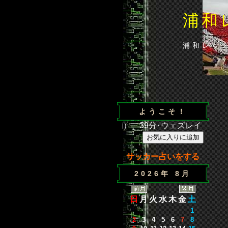
浦和
浦和レッ
ようこそ！
1広島 得点／35分･闘莉王（浦）、39分･ウェズレイ（広）、8
サッカー占いをする
2026年 8月
日
月
火
水
木
金
土
1
2
3
4
5
6
7
8