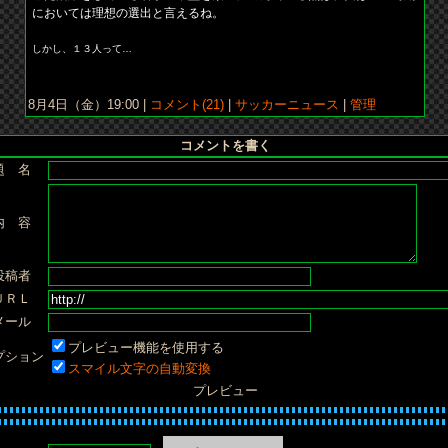
においては理想の選出と言えるね。
しかし、１３人って…
8月4日（金）19:00 |
コメント(21)
|
サッカーニュース
|
管理
コメントを書く
題 名
内 容
投稿者
ＵＲＬ
メール
プレビュー機能を使用する
プション
スマイル文字の自動変換
プレビュー