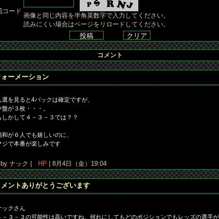
認コード
画像と同じ内容を半角英数字で入力してください。
読みにくい場合はページをリロードしてください。
コメント
フォーメーション
人選を見ると4バックは確定ですが、
中盤が３枚・・・。
もしかして４－３－３では？？
浦和が６人でも嬉しいのに、
マジで本番が楽しみです
y ナック |
HP
| 8月4日（金）19:04
コメントありがとうございます
ナックさん
４－３－３の可能性は高いですね。何れにしてもどのポジションでもレッズの選手が