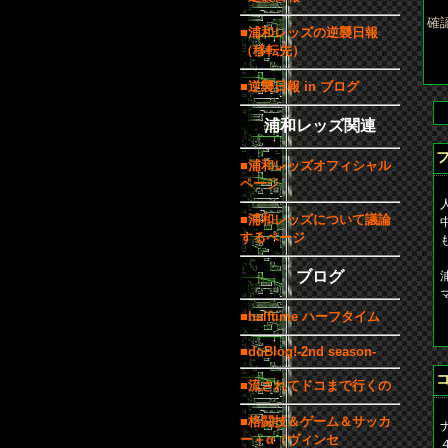
確
■浦和レッズの逆襲日報
（移転先）
■逆襲日報 in ブログ
浦和レッズ関連
■浦和レッズオフィシャル
ページ
■浦和レッズについて議論
するページ
ブログ
■halftime ハーフタイム
b
■doBlog!-2nd season-
■流されてドコまで行くの
■格闘技＆ゲーム＆サッカ
ー＋α（ヴィンセ