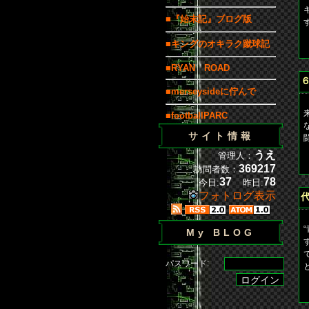
■『始末記』ブログ版
■キングのオキラク蹴球記
b
■RYAN ROAD
■merseysideに佇んで
■footballPARC
サイト情報
うえ
管理人：
b
369217
訪問者数：
37
78
今日:
昨日:
フォトログ表示
My BLOG
パスワード:
b