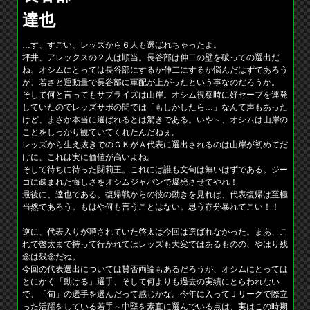
達也
…す、すごい、レッズから６人も選ばれちゃったよ。
坪井、アレックスの２人は順当。長谷部は伸二の壁を破っての選出だ
ね。オシムにとっては長谷部にするか伸二にするか悩んだはずであろう
が、若さと運動量で長谷部に軍配が上がったという事なのだろうか。
そして何と言ってもサプライズは山岸。オシム視察時に好セーブを連発
していたのでレッズサポの間では「もしかしたら…」なんて声もあった
けど、まさか本当に選ばれるとは驚きである。いや～、オシムは山岸の
ことをしっかり観ていてくれたんだねぇ。
レッズから生え抜きでのＧＫがＡ代表に選出されるのは山岸が初めてだ
けに、これは実に価値が高いよね。
そして待ちに待った闘莉王。これには誰も文句は無いはずである。ジー
コに疎まれた悔しさをオシムジャパンで爆発させてやれ！
最後に、達也である。復帰戦からの彼の動きを見れば、代表復帰は至極
当然であろう。もはや何も言うことはない。思う存分暴れてこい！！
逆に、代表入りが噂されていた啓太は今回は選ばれなかった。まあ、こ
れで啓太まで持って行かれてはレッズも大変ではあるものの、やはり残
念は残念だね。
今回の代表選出については賛否両論もあるだろうが、オシムにとっては
とにかく「動ける」選手、そして何よりも過去の実績にとらわれない
で、「旬」の選手を選んだって感じかな。今年に入ってＪリーグで際立
った活躍をしている若手～中堅を素直に選んでいる点は、実はこの時期