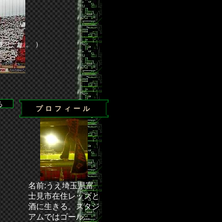
ました。）
プロフィール
◆・・・ 次節の試合／J1第24節 浦和－清水（埼玉スタジアム2
名前:うえ埼玉県富
士見市在住レッズと
酒に生きる。スタジ
アムではゴール...