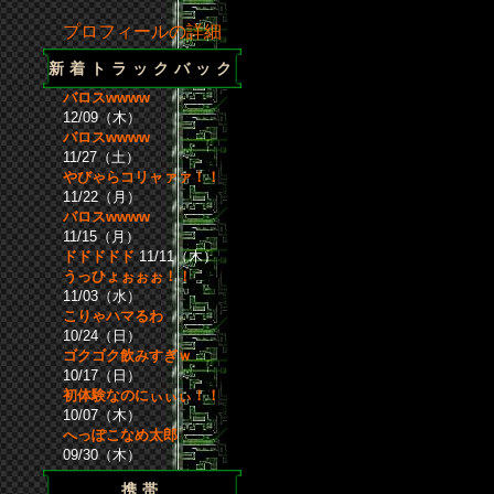
プロフィールの詳細
新着トラックバック
バロスwwww
12/09（木）
バロスwwww
11/27（土）
やびゃらコリャァァ！！
11/22（月）
バロスwwww
11/15（月）
ドドドドド
11/11（木）
うっひょぉぉぉ！！
11/03（水）
こりゃハマるわ
10/24（日）
ゴクゴク飲みすぎｗ
10/17（日）
初体験なのにぃぃぃ！！
10/07（木）
へっぽこなめ太郎
09/30（木）
携帯