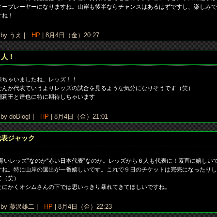
キープレーヤーになりますね。山岸も後半ならチャンスはあるはずですし、楽しみで
すね！
y うえ |
HP
| 8月4日（金）20:27
６人！
来ちゃいましたね、レッズ！！
なんか代表ていうよりレッズの試合を見るような気分になりそうです（笑）
闘莉王と達也に特に期待しちゃいます
y doBlog! |
HP
| 8月4日（金）21:01
代表ジャック
“青いレッズ”なのか“赤い日本代表”なのか。レッズから６人も代表に！素直に嬉しい
すね。特に山岸の選出が一番嬉しいです。これで９日のチケットは完売になったりし
て（笑）
とにかくオシムさんの下では思いっきり暴れてきてほしいですね。
y 藤沢雄二 |
HP
| 8月4日（金）22:23