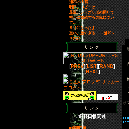
浦和vs大宮
明日、ロビーは…
最近、レッズサポの周りで
密かに繁殖する栗鼠につい
て…
９月になったよ
重い、重すぎる… ～浦和ｖ
ｓ大分
リンク
[
PREV
][
LIST
][
RAND
]
[
NEXT
]
オ
リンク
逆襲日報関連
■逆襲日報