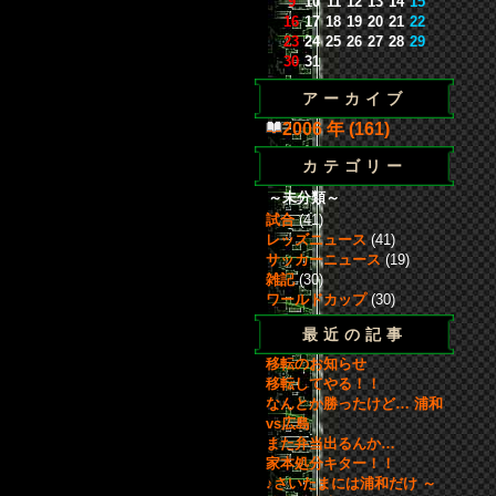
9
10
11
12
13
14
15
16
17
18
19
20
21
22
23
24
25
26
27
28
29
30
31
アーカイブ
2006 年 (161)
カテゴリー
～未分類～
試合
(41)
レッズニュース
(41)
サッカーニュース
(19)
雑記
(30)
ワールドカップ
(30)
最近の記事
移転のお知らせ
移転してやる！！
なんとか勝ったけど… 浦和
vs広島
また弁当出るんか…
家本処分キター！！
♪さいたまには浦和だけ ～