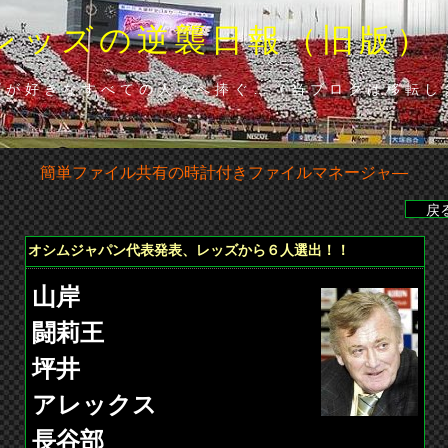
レッズの逆襲日報（旧版）
ズが好きなすべての人々へ捧ぐ…（当ブロクは移転し
簡単ファイル共有の時計付きファイルマネージャ―
6分･山田（浦）◆山田の貴重な勝ち越し点で下位広島に辛くも勝利
オシムジャパン代表発表、レッズから６人選出！！
山岸
闘莉王
坪井
アレックス
長谷部