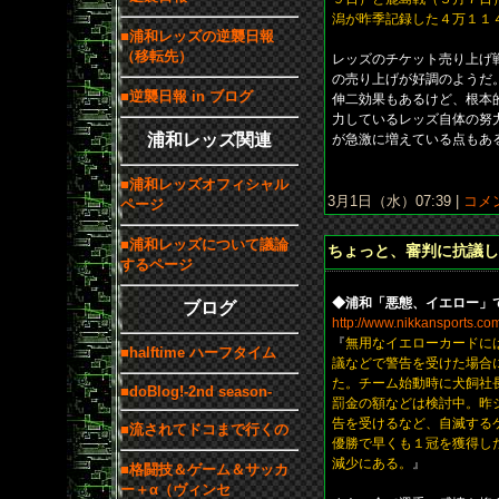
潟が昨季記録した４万１１
■浦和レッズの逆襲日報
（移転先）
レッズのチケット売り上げ
の売り上げが好調のようだ
■逆襲日報 in ブログ
伸二効果もあるけど、根本
力しているレッズ自体の努
浦和レッズ関連
が急激に増えている点もあ
■浦和レッズオフィシャル
3月1日（水）07:39 |
コメン
ページ
■浦和レッズについて議論
ちょっと、審判に抗議し
するページ
◆浦和「悪態、イエロー」
ブログ
http://www.nikkansports.co
『
無用なイエローカードに
■halftime ハーフタイム
議などで警告を受けた場合
た。チーム始動時に犬飼社
■doBlog!-2nd season-
罰金の額などは検討中。昨
告を受けるなど、自滅する
■流されてドコまで行くの
優勝で早くも１冠を獲得し
減少にある。
』
■格闘技＆ゲーム＆サッカ
ー＋α（ヴィンセ