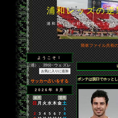
浦和レッズの逆
浦和レッズが好きなすべての人
簡単ファイル共有
ようこそ！
･闘莉王（浦）、39分･ウェズレイ（広）、86分･山田（浦）◆
ポンテは脱臼でホッとし
サッカー占いをする
2026年 8月
日
月
火
水
木
金
土
1
2
3
4
5
6
7
8