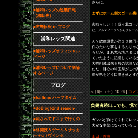
さらに、
■浦和レッズの逆襲日報
まずはホーム側のゴール裏
（移転先）
素晴らしい！！我々北ゴー
■逆襲日報 in ブログ
だ、アルディージャからクレーム
浦和レッズ関連
ん？総建設費が約１０億円
件みたいな事をするんじゃ
■浦和レッズオフィシャル
ろだが、まあ尤も埼スタは
ページ
ていたように記憶している
大幅削減出来る故の試算な
■浦和レッズについて議論
ただ、肝心の埼玉県がこの
するページ
長が県をどう口説き落とす
ブログ
5月6日（土）10:26 |
コメン
■halftime ハーフタイム
負傷者続出…でも、慌て
■doBlog!-2nd season-
■流されてドコまで行くの
ガンバが負けてくれてレッ
大変な事態になっている…
■格闘技＆ゲーム＆サッカ
ー＋α（ヴィンセ
山田／首痛