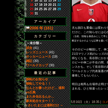
9
10
11
12
13
14
15
16
17
18
19
20
21
22
23
24
25
26
27
28
29
30
31
アーカイブ
2006 年 (161)
尤も脱臼も重傷には変わり
だけに、この知らせには心
カテゴリー
（当初、情報を鵜呑みにして早と
断定するかのような記事を書いて
～未分類～
試合
(41)
そのロビーが離脱して、伸
レッズニュース
(41)
21日マリノス戦のレッズ
サッカーニュース
(19)
得なくなる。長谷部にかか
雑記
(30)
ロビーや伸二が不在の間、
ワールドカップ
(30)
ンスかも。そして長谷部の
ワールドカップ代表落選の
最近の記事
爆発してもらいたい。
移転のお知らせ
移転してやる！！
明日は相馬も出場停止明け
なんとか勝ったけど… 浦和
まれる。ひと味違ったレッ
vs広島
また弁当出るんか…
家本処分キター！！
5月16日（火）18:35 |
コメ
♪さいたまには浦和だけ ～