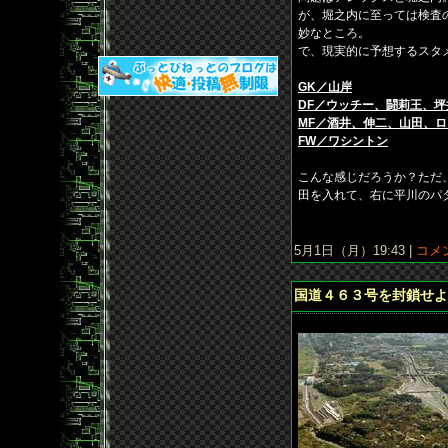
が、堀之内に至っては検査
妙なところ。
で、現実的に予想するスタ
GK／山岸
DF／ウッチー、闘莉王、坪
MF／酒井、伸二、山田、
FW／ワシントン
こんな感じだろうか？ただ
田を入れて、右に平川のパ
5月1日（月）19:43 |
コメン
国道４６３号を封鎖せよ