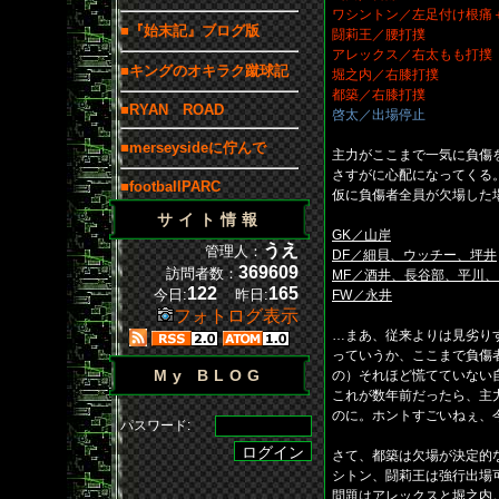
ワシントン／左足付け根痛
■『始末記』ブログ版
闘莉王／腰打撲
アレックス／右太もも打撲
■キングのオキラク蹴球記
堀之内／右膝打撲
都築／右膝打撲
■RYAN ROAD
啓太／出場停止
■merseysideに佇んで
主力がここまで一気に負傷
さすがに心配になってくる
■footballPARC
仮に負傷者全員が欠場した
サイト情報
GK／山岸
うえ
管理人：
DF／細貝、ウッチー、坪井
369609
訪問者数：
MF／酒井、長谷部、平川
122
165
今日:
昨日:
FW／永井
フォトログ表示
…まあ、従来よりは見劣り
っていうか、ここまで負傷
My BLOG
の）それほど慌てていない
これが数年前だったら、主
のに。ホントすごいねぇ、
パスワード:
さて、都築は欠場が決定的
シトン、闘莉王は強行出場
問題はアレックスと堀之内