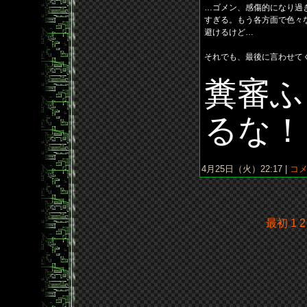
…ゴメン、感傷的になり過
すぎる。もう各方面で色々
避けるけど…
それでも、最後に言わせて
糞審ふ
るな！
4月25日（火）22:17 |
コメ
最初
1
2