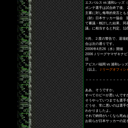
エスパルス vs 浦和レッ
ポンテ選手は試合終了後、
主審に対し侮辱的発言とも
（財）日本サッカー協会 
て審議・検討した結果、同
議」に相当すると判定、1
※尚、２度の警告で、退場
合は次の通りです。
2006年4月26（水）開催
2006Ｊリーグヤマザキナ
日
アビスパ福岡 vs 浦和レッズ
（以上、
Ｊリーグオフィシ
－－－－－－－－－－－－
ああ、そうですか。
すべてロビーが悪いんです
そうやっていつまでも選手
どうせ、常に悪いのは選手
わかりましたよ。
それで納得がいくなら死ぬ
お前らが日本サッカーの足