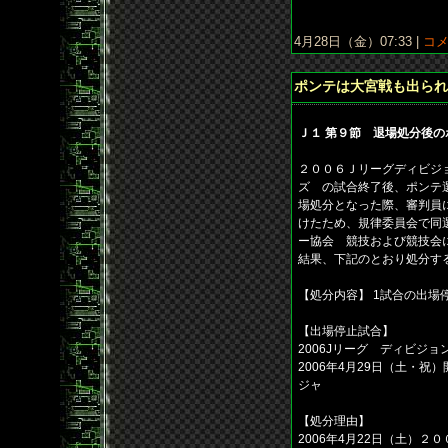
4月28日（金）07:33 |
コメ
ポンテは大宮戦も出られ
Ｊ１ 第９節 退場処分後
２００６Ｊリーグディビジョ
ズ の試合終了後、ポンテ
場処分となった際、審判員
けたため、規律委員会で同
ー協会 競技および競技会
結果、下記のとおり処分す
【処分内容】 1試合の出場
【出場停止試合】
2006Jリーグ ディビジョ
2006年4月29日（土・祝）
ジャ
【処分理由】
2006年4月22日（土）