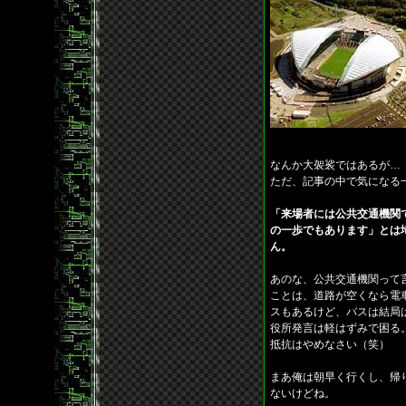
なんか大袈裟ではあるが…
ただ、記事の中で気になる
「来場者には公共交通機関
の一歩でもあります」とは
ん。
あのな、公共交通機関って
ことは、道路が空くなら電
スもあるけど、バスは結局
役所発言は軽はずみで困る
抵抗はやめなさい（笑）
まあ俺は朝早く行くし、帰
ないけどね。