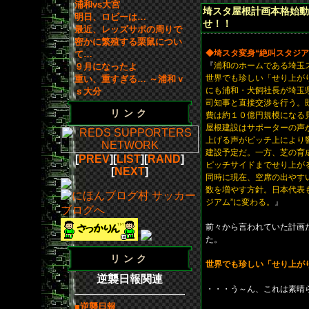
浦和vs大宮
埼スタ屋根計画本格始動
明日、ロビーは…
せ！！
最近、レッズサポの周りで
密かに繁殖する栗鼠につい
◆埼スタ変身“絶叫スタジア
て…
『
浦和のホームである埼玉
９月になったよ
世界でも珍しい「せり上が
重い、重すぎる… ～浦和ｖ
にも浦和・犬飼社長が埼玉
ｓ大分
司知事と直接交渉を行う。
リンク
費は約１０億円規模になる
屋根建設はサポーターの声
上げる声がピッチ上により
建設予定だ。一方、芝の育
[
PREV
][
LIST
][
RAND
]
ピッチサイドまでせり上が
[
NEXT
]
同時に現在、空席の出やす
数を増やす方針。日本代表
ジアム”に変わる。
』
前々から言われていた計画
た。
リンク
世界でも珍しい「せり上が
逆襲日報関連
・・・う～ん、これは素晴
■逆襲日報