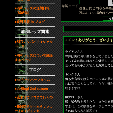
確認コード
■浦和レッズの逆襲日報
画像と同じ内容を半角
（移転先）
読みにくい場合はペー
■逆襲日報 in ブログ
浦和レッズ関連
コメントありがとうございま
■浦和レッズオフィシャル
ページ
ライアンさん
■浦和レッズについて議論
坪井は実に良い働きをしていまし
するページ
そしてあの歌にはみんな爆笑して
言っても相手が大宮だと意識して
ブログ
キングさん
俺も大宮戦では久々にレッズの層
■halftime ハーフタイム
れば言うことなしです。ただ、確
続きますね。
■doBlog!-2nd season-
■流されてドコまで行くの
藤沢雄二さん
残り試合数を考えたら、まだ焦る
■格闘技＆ゲーム＆サッカ
すよね。この順位をキープしつつ
ー＋α（ヴィンセ
うのはもちろん浦和です！