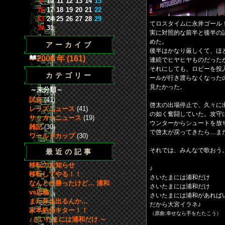
9
10
11
12
13
14
15
16
17
18
19
20
21
22
23
24
25
26
27
28
29
てロスタイムに永井ゴール
30
31
実に対照的な前半と後半の
めた。
アーカイブ
後半はかなり厳しくて、ほ
2006 年 (161)
連続でヒヤヒヤものだった
それにしても、ロビーを投
カテゴリー
ールが行き渡らなくなった
見たかった。
～未分類～
試合
(41)
啓太の出場停止で、久々に
レッズニュース
(41)
の如く奮闘していた。攻守
サッカーニュース
(19)
ウンターからシュートを放
雑記
(30)
で啓太が戻ってきたら…ま
ワールドカップ
(30)
それでは、みんなで歌おう
最近の記事
移転のお知らせ
♪
移転してやる！！
さいたまには浦和だけ
なんとか勝ったけど… 浦和
さいたまには浦和だけ
vs広島
さいたまには浦和があれば
また弁当出るんか…
だから大宮イラネ♪
家本処分キター！！
（原曲:幸せなら手をたたこう）
♪さいたまには浦和だけ ～