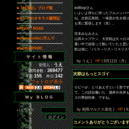
■『始末記』ブログ版
doBlog!さん
いよいよ待ちに待ったフルメンバ
■キングのオキラク蹴球記
ね。次節広島戦、一体誰が生き残
も実に緊張します（笑）。
■RYAN ROAD
宮本みなみさん
■merseysideに佇んで
山田キャプテン、大宮戦は久々の
暑い中で頑張って動いていたと思
■footballPARC
歌は他に「♪リス～リス～リスリス
サイト情報
by うえ |
HP
| 9月11日（月）1
うえ
管理人：
369477
訪問者数：
次節はもっとスゴイ
155
142
今日:
昨日:
フォトログ表示
ロビーが、とりあえずという形で
て。この試合働いた、酒井や永井
My BLOG
ズの季節到来、ですね。
by 相馬マルクス達也 |
HP
| 
パスワード:
コメントありがとうございま