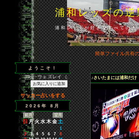
浦和レッズの逆
浦和レッズが好きなすべての人
簡単ファイル共有
ようこそ！
（浦）、39分･ウェズレイ（広）、86分･山田（浦）◆山田の貴
♪さいたまには浦和だけ 
サッカー占いをする
2026年 8月
日
月
火
水
木
金
土
1
2
3
4
5
6
7
8