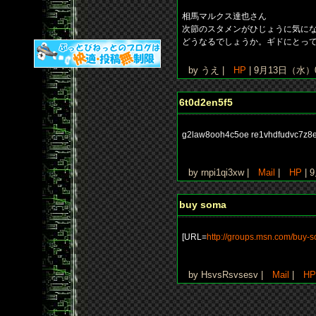
相馬マルクス達也さん
次節のスタメンがひじょうに気に
どうなるでしょうか。ギドにとっ
by うえ |
HP
| 9月13日（水）0
6t0d2en5f5
g2law8ooh4c5oe re1vhdfudvc7z8e
by rnpi1qi3xw |
Mail
|
HP
| 
buy soma
[URL=
http://groups.msn.com/buy-
by HsvsRsvsesv |
Mail
|
HP