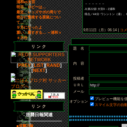
浦和vs大宮
－－－－－－
明日、ロビーは…
J1第22節 大宮0－2浦和
最近、レッズサポの周りで
得点／44分･ワシントン（浦）、
密かに繁殖する栗鼠につい
て…
９月になったよ
9月11日（月）06:14 |
コメン
重い、重すぎる… ～浦和ｖ
ｓ大分
リンク
題 名
内 容
[
PREV
][
LIST
][
RAND
]
[
NEXT
]
投稿者
ＵＲＬ
メール
プレビュー機能を
オプション
スマイル文字の自
リンク
逆襲日報関連
■逆襲日報