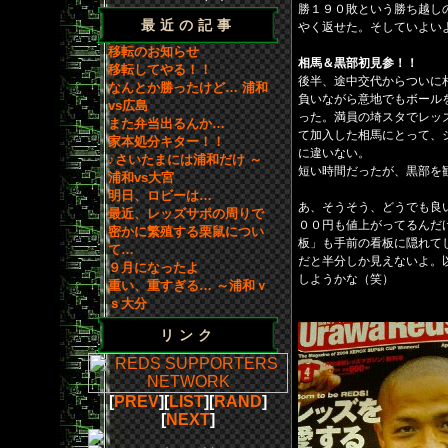
勝１９０敗という勝ち越し
最近の記事
やく返せた。そしていよい
移転のお知らせ
相馬＆黒部初見参！！
移転してやる！！
後半、途中交代からついに
なんとか勝ったけど… 浦和
負いながら意地でもボール
vs広島
った。満員の埼スタでレッ
また弁当出るんか…
て加入した相馬にとって、
家本処分キター！！
に違いない。
♪さいたまには浦和だけ ～
短い時間だったが、黒部を
浦和vs大宮
明日、ロビーは…
あ、そうそう、どうでも良
最近、レッズサポの周りで
００円も値上がってるんだ
密かに繁殖する栗鼠につい
板」も手前の看板に隠れて
て…
だと半分しか見えないよ。
９月になったよ
しようかな（笑）
重い、重すぎる… ～浦和ｖ
ｓ大分
リンク
[
PREV
][
LIST
][
RAND
]
[
NEXT
]