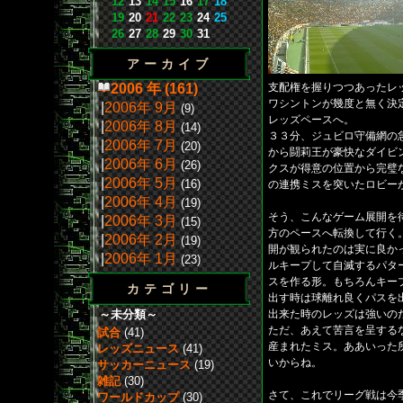
12
13
14
15
16
17
18
19
20
21
22
23
24
25
26
27
28
29
30
31
アーカイブ
2006 年 (161)
支配権を握りつつあったレ
ワシントンが幾度と無く決
|
2006年 9月
(9)
レッズペースへ。
|
2006年 8月
(14)
３３分、ジュビロ守備網の
|
2006年 7月
(20)
から闘莉王が豪快なダイビ
|
2006年 6月
(26)
クスが得意の位置から完璧
|
2006年 5月
(16)
の連携ミスを突いたロビー
|
2006年 4月
(19)
そう、こんなゲーム展開を
|
2006年 3月
(15)
方のペースへ転換して行く
|
2006年 2月
(19)
開が観られたのは実に良か
|
2006年 1月
(23)
ルキープして自滅するパタ
スを作る形。もちろんキー
カテゴリー
出す時は球離れ良くパスを
～未分類～
出来た時のレッズは強いの
ただ、あえて苦言を呈する
試合
(41)
産まれたミス。ああいった
レッズニュース
(41)
いからね。
サッカーニュース
(19)
雑記
(30)
さて、これでリーグ戦は今
ワールドカップ
(30)