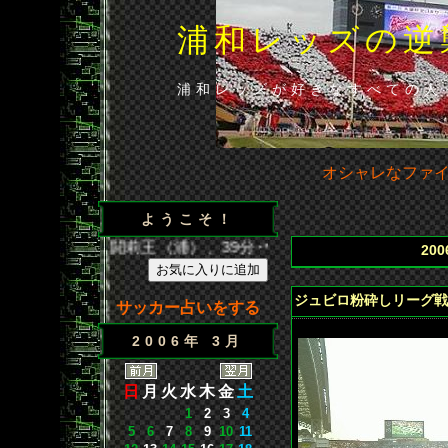
浦和レッズの逆
浦和レッズが好きなすべての人
オシャレなファ
ようこそ！
得点／35分･闘莉王（浦）、39分･ウェズレイ（広）、86分･
20
ジュビロ粉砕しリーグ戦
サッカー占いをする
2006年 3月
日
月
火
水
木
金
土
1
2
3
4
5
6
7
8
9
10
11