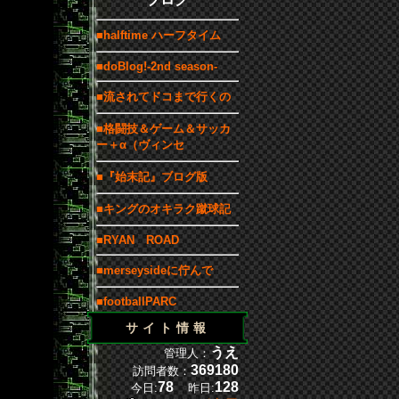
■halftime ハーフタイム
■doBlog!-2nd season-
■流されてドコまで行くの
■格闘技＆ゲーム＆サッカ
ー＋α（ヴィンセ
■『始末記』ブログ版
■キングのオキラク蹴球記
■RYAN ROAD
■merseysideに佇んで
■footballPARC
サイト情報
うえ
管理人：
369180
訪問者数：
78
128
今日:
昨日: