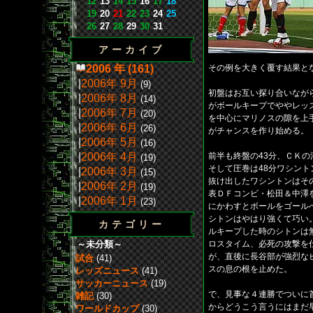
12
13
14
15
16
17
18
19
20
21
22
23
24
25
26
27
28
29
30
31
アーカイブ
2006 年 (161)
その例を大きく覆す結果と
|
2006年 9月
(9)
初盤はお互い探り合いなが
|
2006年 8月
(14)
がボールキープでややレッ
|
2006年 7月
(20)
を中心にマリノスの隙を上
|
2006年 6月
(26)
がチャンスを作り始める。
|
2006年 5月
(16)
|
2006年 4月
前半も終盤の43分、ＣＫ
(19)
そして圧巻は48分ワシン
|
2006年 3月
(15)
抜け出したワシントンはそ
|
2006年 2月
(19)
表ＤＦコンビ・松田＆中澤
|
2006年 1月
(23)
にかわすとボールをゴール
シトンはやはり強くて巧い
カテゴリー
ルキープした時のシトンは
～未分類～
ロスタイム、必死の攻撃を
が、直後に長谷部が強烈な
試合
(41)
スの息の根を止めた。
レッズニュース
(41)
サッカーニュース
(19)
で、見事な４連勝でついに
雑記
(30)
からどうこう言うにはまだ
ワールドカップ
(30)