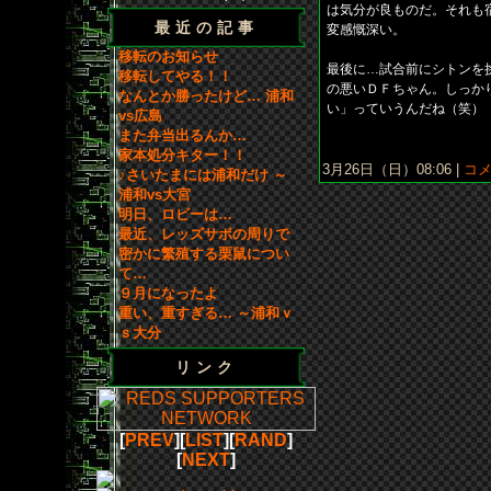
は気分が良ものだ。それも
最近の記事
変感慨深い。
移転のお知らせ
最後に…試合前にシトンを
移転してやる！！
の悪いＤＦちゃん。しっか
なんとか勝ったけど… 浦和
い」っていうんだね（笑）
vs広島
また弁当出るんか…
家本処分キター！！
3月26日（日）08:06 |
コメ
♪さいたまには浦和だけ ～
浦和vs大宮
明日、ロビーは…
最近、レッズサポの周りで
密かに繁殖する栗鼠につい
て…
９月になったよ
重い、重すぎる… ～浦和ｖ
ｓ大分
リンク
[
PREV
][
LIST
][
RAND
]
[
NEXT
]