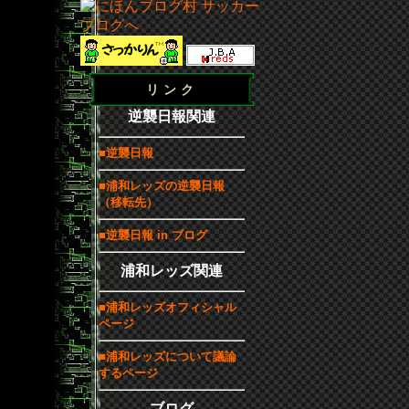
リンク
逆襲日報関連
■逆襲日報
■浦和レッズの逆襲日報
（移転先）
■逆襲日報 in ブログ
浦和レッズ関連
■浦和レッズオフィシャル
ページ
■浦和レッズについて議論
するページ
ブログ