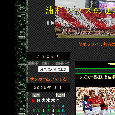
浦和レッズの逆
浦和レッズが好きなすべての人
簡単ファイル共有
ようこそ！
 得点／35分･闘莉王（浦）、39分･ウェズレイ（広）、86分･
20
レッズ大一番征し首位浮
サッカー占いをする
2006年 3月
日
月
火
水
木
金
土
1
2
3
4
5
6
7
8
9
10
11