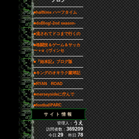
■halftime ハーフタイム
■doBlog!-2nd season-
■流されてドコまで行くの
■格闘技＆ゲーム＆サッカ
ー＋α（ヴィンセ
■『始末記』ブログ版
■キングのオキラク蹴球記
■RYAN ROAD
■merseysideに佇んで
■footballPARC
サイト情報
うえ
管理人：
369209
訪問者数：
29
78
今日:
昨日: