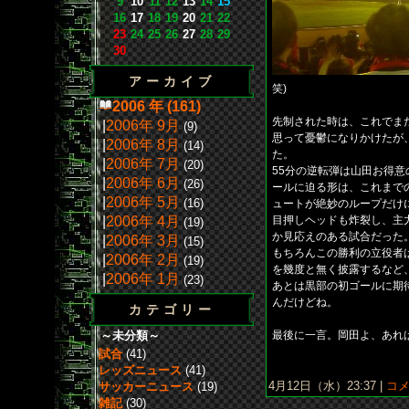
9
10
11
12
13
14
15
16
17
18
19
20
21
22
23
24
25
26
27
28
29
30
アーカイブ
笑)
2006 年 (161)
先制された時は、これでま
|
2006年 9月
(9)
思って憂鬱になりかけたが
|
2006年 8月
(14)
た。
|
2006年 7月
(20)
55分の逆転弾は山田お得
|
2006年 6月
(26)
ールに迫る形は、これまで
|
2006年 5月
(16)
ュートが絶妙のループだけ
|
2006年 4月
目押しヘッドも炸裂し、主
(19)
か見応えのある試合だった
|
2006年 3月
(15)
もちろんこの勝利の立役者
|
2006年 2月
(19)
を幾度と無く披露するなど
|
2006年 1月
(23)
あとは黒部の初ゴールに期
んだけどね。
カテゴリー
～未分類～
最後に一言。岡田よ、あれ
試合
(41)
レッズニュース
(41)
4月12日（水）23:37 |
コメ
サッカーニュース
(19)
雑記
(30)