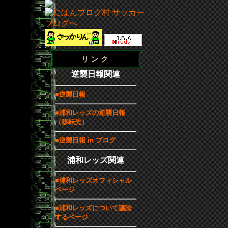
リンク
逆襲日報関連
■逆襲日報
■浦和レッズの逆襲日報
（移転先）
■逆襲日報 in ブログ
浦和レッズ関連
■浦和レッズオフィシャル
ページ
■浦和レッズについて議論
するページ