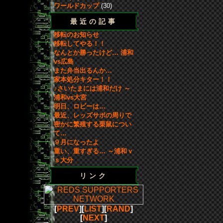
ワールドカップ
(30)
最近の記事
移転のお知らせ
移転してやる！！
なんとか勝ったけど… 浦和
vs広島
また弁当出るんか…
家本処分キター！！
♪さいたまには浦和だけ ～
浦和vs大宮
明日、ロビーは…
最近、レッズサポの周りで
密かに繁殖する栗鼠につい
て…
９月になったよ
重い、重すぎる… ～浦和ｖ
ｓ大分
リンク
[
PREV
][
LIST
][
RAND
]
[
NEXT
]