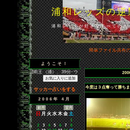
浦和レッズの逆
浦和レッズが好きなすべての人
簡単ファイル共有
ようこそ！
得点／35分･闘莉王（浦）、39分･ウェズレイ（広）、86分･山
20
今度は３点奪って勝ちま
サッカー占いをする
2006年 4月
日
月
火
水
木
金
土
1
2
3
4
5
6
7
8