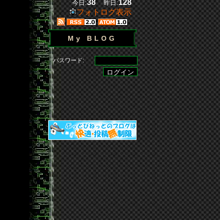
38
128
今日:
昨日:
フォトログ表示
My BLOG
パスワード: