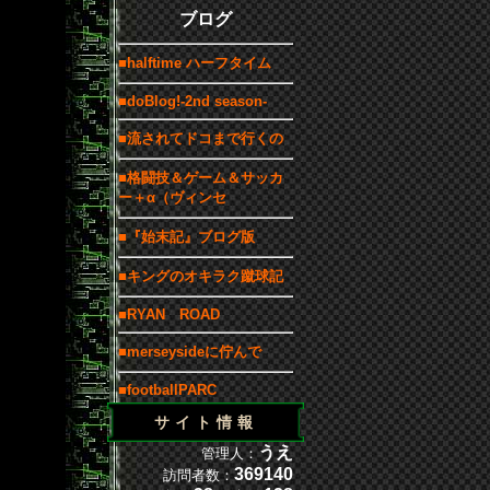
ブログ
■halftime ハーフタイム
■doBlog!-2nd season-
■流されてドコまで行くの
■格闘技＆ゲーム＆サッカ
ー＋α（ヴィンセ
■『始末記』ブログ版
■キングのオキラク蹴球記
■RYAN ROAD
■merseysideに佇んで
■footballPARC
サイト情報
うえ
管理人：
369140
訪問者数：