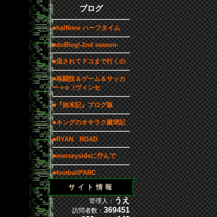
ブログ
■halftime ハーフタイム
■doBlog!-2nd season-
■流されてドコまで行くの
■格闘技＆ゲーム＆サッカ
ー＋α（ヴィンセ
■『始末記』ブログ版
■キングのオキラク蹴球記
■RYAN ROAD
■merseysideに佇んで
■footballPARC
サイト情報
うえ
管理人：
369451
訪問者数：