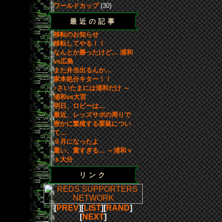
ワールドカップ
(30)
最近の記事
移転のお知らせ
移転してやる！！
なんとか勝ったけど… 浦和
vs広島
また弁当出るんか…
家本処分キター！！
♪さいたまには浦和だけ ～
浦和vs大宮
明日、ロビーは…
最近、レッズサポの周りで
密かに繁殖する栗鼠につい
て…
９月になったよ
重い、重すぎる… ～浦和ｖ
ｓ大分
リンク
[
PREV
][
LIST
][
RAND
]
[
NEXT
]