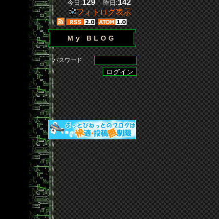
129
142
今日:
昨日:
フォトログ表示
My BLOG
パスワード: