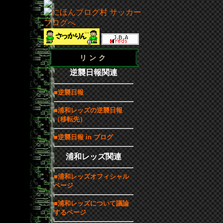
リンク
逆襲日報関連
■逆襲日報
■浦和レッズの逆襲日報
（移転先）
■逆襲日報 in ブログ
浦和レッズ関連
■浦和レッズオフィシャル
ページ
■浦和レッズについて議論
するページ