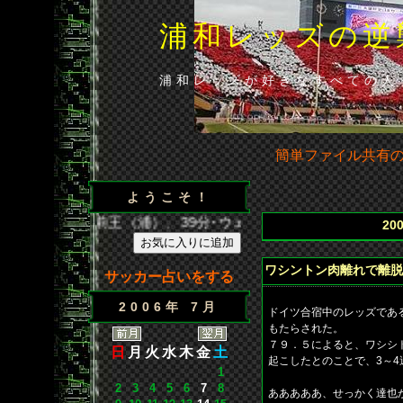
浦和レッズの逆
浦和レッズが好きなすべての人
簡単ファイル共有
ようこそ！
点／35分･闘莉王（浦）、39分･ウェズレイ（広）、86分･山
20
ワシントン肉離れで離脱
サッカー占いをする
2006年 7月
ドイツ合宿中のレッズであ
もたらされた。
７９．５によると、ワシシ
日
月
火
水
木
金
土
起こしたとのことで、3～
1
2
3
4
5
6
7
8
あああああ、せっかく達也