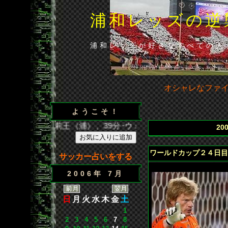
浦和レッズの逆
浦和レッズが好きなすべての人
オシャレなファ
ようこそ！
点／35分･闘莉王（浦）、39分･ウェズレイ（広）、86分･山
20
ワールドカップ２４日目
サッカー占いをする
2006年 7月
日
月
火
水
木
金
土
1
2
3
4
5
6
7
8