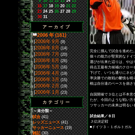
9
10
11
12
13
14
15
16
17
18
19
20
21
22
23
24
25
26
27
28
29
30
31
アーカイブ
2006 年 (161)
|
2006年 9月
(9)
|
2006年 8月
(14)
完全に掴んで試合を進めた
|
2006年 7月
(20)
個々の能力が堅実的なドイ
|
2006年 6月
(26)
運びが出来た辺りは、やは
|
2006年 5月
(16)
得点王最有力候補のクロー
|
2006年 4月
下げて、いつも通りにネビ
(19)
準決勝での敗戦の鬱憤を晴
|
2006年 3月
(15)
根は自分達のペースを崩さ
|
2006年 2月
(19)
|
2006年 1月
(23)
自国開催で３位とは不本意
たが、今回のような戦い方
カテゴリー
ツサッカーの未来は明るい
～未分類～
試合結果／８日
試合
(41)
３位決定戦
レッズニュース
(41)
■ドイツ３－１ポルトガル
サッカーニュース
(19)
雑記
(30)