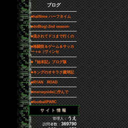
ブログ
■halftime ハーフタイム
■doBlog!-2nd season-
■流されてドコまで行くの
■格闘技＆ゲーム＆サッカ
ー＋α（ヴィンセ
■『始末記』ブログ版
■キングのオキラク蹴球記
■RYAN ROAD
■merseysideに佇んで
■footballPARC
サイト情報
うえ
管理人：
369790
訪問者数：