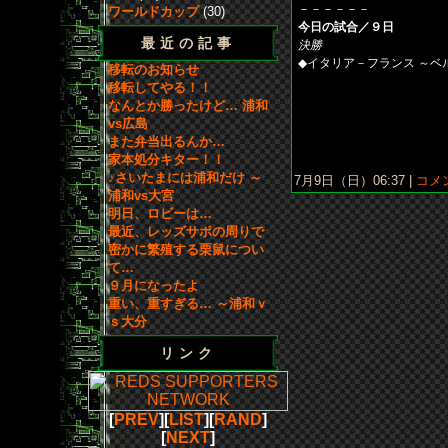
－－－－－－
ワールドカップ
(30)
今日の試合／９日
最近の記事
決勝
◆イタリア－フランス ～ベルリ
移転のお知らせ
移転してやる！！
なんとか勝ったけど… 浦和
vs広島
また弁当出るんか…
家本処分キター！！
♪さいたまには浦和だけ ～
7月9日（日）06:37 |
コメン
浦和vs大宮
明日、ロビーは…
最近、レッズサポの周りで
密かに繁殖する栗鼠につい
て…
９月になったよ
重い、重すぎる… ～浦和ｖ
ｓ大分
リンク
[
PREV
][
LIST
][
RAND
]
[
NEXT
]