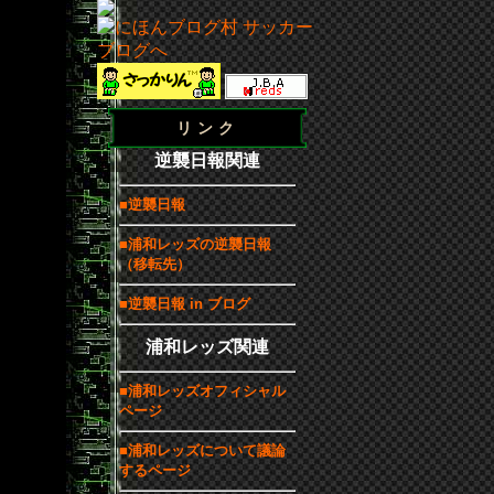
リンク
逆襲日報関連
■逆襲日報
■浦和レッズの逆襲日報
（移転先）
■逆襲日報 in ブログ
浦和レッズ関連
■浦和レッズオフィシャル
ページ
■浦和レッズについて議論
するページ