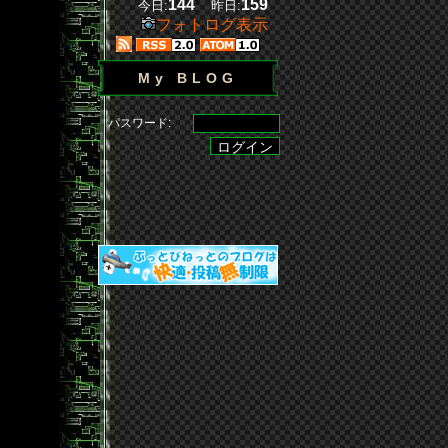
144
159
今日:
昨日:
フォトログ表示
My BLOG
パスワード: