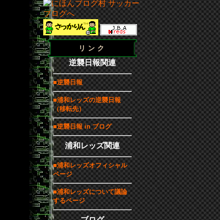
リンク
逆襲日報関連
■逆襲日報
■浦和レッズの逆襲日報
（移転先）
■逆襲日報 in ブログ
浦和レッズ関連
■浦和レッズオフィシャル
ページ
■浦和レッズについて議論
するページ
ブログ