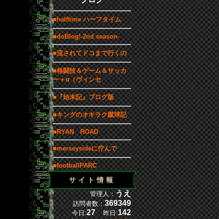
■halftime ハーフタイム
■doBlog!-2nd season-
■流されてドコまで行くの
■格闘技＆ゲーム＆サッカ
ー＋α（ヴィンセ
■『始末記』ブログ版
■キングのオキラク蹴球記
■RYAN ROAD
■merseysideに佇んで
■footballPARC
サイト情報
うえ
管理人：
369349
訪問者数：
27
142
今日:
昨日: