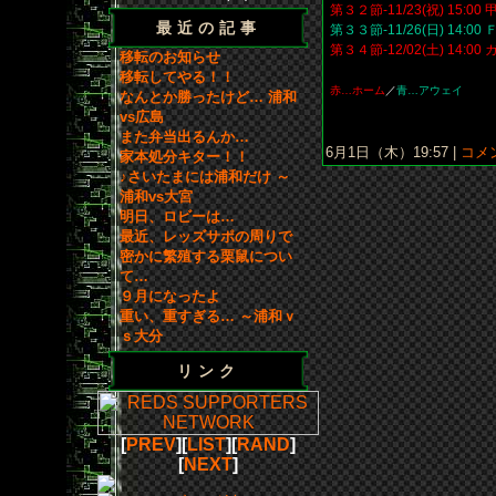
第３２節-11/23(祝) 15:0
最近の記事
第３３節-11/26(日) 14:0
第３４節-12/02(土) 14:0
移転のお知らせ
移転してやる！！
赤…ホーム
／
青…アウェイ
なんとか勝ったけど… 浦和
vs広島
また弁当出るんか…
6月1日（木）19:57 |
コメン
家本処分キター！！
♪さいたまには浦和だけ ～
浦和vs大宮
明日、ロビーは…
最近、レッズサポの周りで
密かに繁殖する栗鼠につい
て…
９月になったよ
重い、重すぎる… ～浦和ｖ
ｓ大分
リンク
[
PREV
][
LIST
][
RAND
]
[
NEXT
]