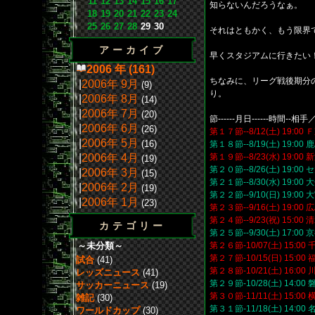
11
12
13
14
15
16
17
知らないんだろうなぁ。
18
19
20
21
22
23
24
25
26
27
28
29
30
それはともかく、もう限界
アーカイブ
早くスタジアムに行きたい
2006 年 (161)
ちなみに、リーグ戦後期分
|
2006年 9月
(9)
り。
|
2006年 8月
(14)
|
2006年 7月
(20)
節------月日------時間--相
|
2006年 6月
(26)
第１７節--8/12(土) 19:0
|
2006年 5月
(16)
第１８節--8/19(土) 19:0
|
2006年 4月
第１９節--8/23(水) 19:00
(19)
第２０節--8/26(土) 19:0
|
2006年 3月
(15)
第２１節--8/30(水) 19:0
|
2006年 2月
(19)
第２２節--9/10(日) 19:00
|
2006年 1月
(23)
第２３節--9/16(土) 19:00
第２４節--9/23(祝) 15:00
カテゴリー
第２５節--9/30(土) 17:0
～未分類～
第２６節-10/07(土) 15:0
第２７節-10/15(日) 15:0
試合
(41)
第２８節-10/21(土) 16:0
レッズニュース
(41)
第２９節-10/28(土) 14:0
サッカーニュース
(19)
第３０節-11/11(土) 15:0
雑記
(30)
第３１節-11/18(土) 14:0
ワールドカップ
(30)