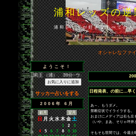
浦和レッズの逆
浦和レッズが好きなすべての人
オシャレなファ
ようこそ！
得点／35分･闘莉王（浦）、39分･ウェズレイ（広）、86分･山
20
日程発表、の前に…早く
サッカー占いをする
2006年 6月
あ～、もうダメ。
禁断症状でイライラする。
おまけにメディアは右も左
日
月
火
水
木
金
土
（いや、まあ、そりゃ坪井
1
2
3
4
5
6
7
8
9
10
そもそも世間では、今週土