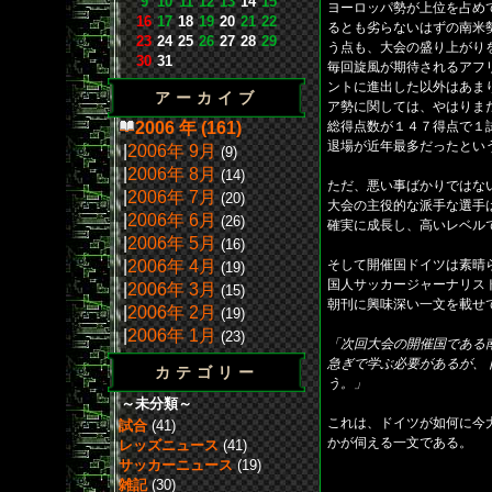
9
10
11
12
13
14
15
ヨーロッパ勢が上位を占め
16
17
18
19
20
21
22
るとも劣らないはずの南米
23
24
25
26
27
28
29
う点も、大会の盛り上がり
30
31
毎回旋風が期待されるアフ
ントに進出した以外はあま
アーカイブ
ア勢に関しては、やはりま
2006 年 (161)
総得点数が１４７得点で１
退場が近年最多だったとい
|
2006年 9月
(9)
|
2006年 8月
(14)
ただ、悪い事ばかりではな
|
2006年 7月
(20)
大会の主役的な派手な選手
|
2006年 6月
(26)
確実に成長し、高いレベル
|
2006年 5月
(16)
|
2006年 4月
そして開催国ドイツは素晴
(19)
国人サッカージャーナリス
|
2006年 3月
(15)
朝刊に興味深い一文を載せ
|
2006年 2月
(19)
|
2006年 1月
(23)
「次回大会の開催国である
急ぎで学ぶ必要があるが、
カテゴリー
う。」
～未分類～
これは、ドイツが如何に今
試合
(41)
かが伺える一文である。
レッズニュース
(41)
サッカーニュース
(19)
雑記
(30)