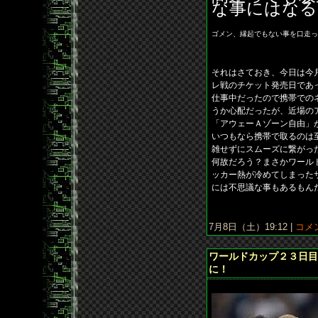
な事にはなる
ゴメン、縁起でもない事を口走っ
それはさておき、今日は今
レ戦のチケット発売日であ
仕事中だったので携帯での
うか心配だったが、近場の
「アウェーＡゾーン自由」
いつもなら携帯で取るのは
雑せずにスムーズに繋がっ
何故だろう？まさかワール
ッカー熱が冷めてしまった
には不思議な事もあるもん
7月8日（土）19:12 |
コメン
ワールドカップ２３日目
に！