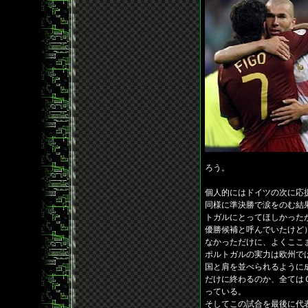
ろう。
個人的にはドイツの次に応
同様に準決勝で涙をのむ結
トガルにとってほしかった
優勝候補と呼んでいたけど
なかっただけに、よくここ
ポルトガルの実力は欧州で
国と肩を並べられるように
だけに終わるのか、全ては
っている。
そしてこの試合を最後に代