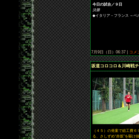
今日の試合／９日
決勝
◆イタリア－フランス ～ベルリ
7月9日（日）06:37 |
コメン
坂道コロコロ＆川崎戦チ
（４５）の発案で総工費６
る、さしずめ“赤坂”を駆け