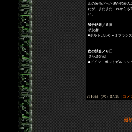
ルの象徴だった彼が代表の
だが、まだまだこれからも
い。
試合結果／５日
準決勝
■ポルトガル０－１フラン
－－－－－－
次の試合／８日
３位決定戦
◆ドイツ－ポルトガル ～シュ
7月6日（木）07:18 |
コメン
最