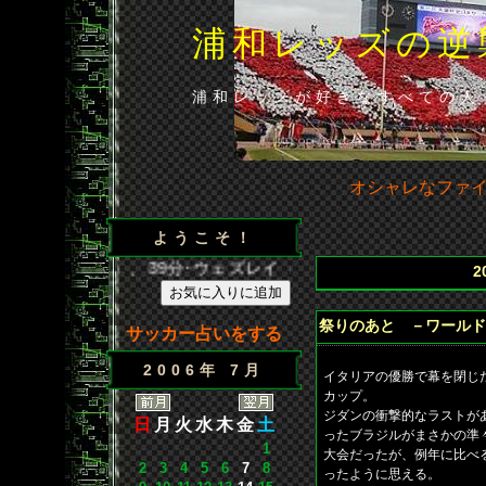
浦和レッズの逆
浦和レッズが好きなすべての人
オシャレなファ
ようこそ！
王（浦）、39分･ウェズレイ（広）、86分･山田（浦）◆山田の
2
祭りのあと －ワールド
サッカー占いをする
2006年 7月
イタリアの優勝で幕を閉じ
カップ。
ジダンの衝撃的なラストが
日
月
火
水
木
金
土
ったブラジルがまさかの準
1
大会だったが、例年に比べ
2
3
4
5
6
7
8
ったように思える。