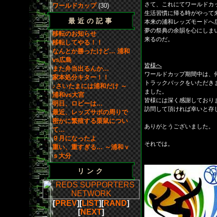
さて、これにてワールドカ
ワールドカップ
(30)
生活習慣に帰る時がやって
最近の記事
本来の浦和レッズモードへ
夢の祭典の余韻を心にしま
移転のお知らせ
来るのだ。
移転してやる！！
なんとか勝ったけど… 浦和
vs広島
皆様へ
また弁当出るんか…
ワールドカップ期間中は、
家本処分キター！！
トラックバックをいただき
♪さいたまには浦和だけ ～
ました。
浦和vs大宮
皆様には深く感謝しており
明日、ロビーは…
訪問して頂ければ幸いと存
最近、レッズサポの周りで
密かに繁殖する栗鼠につい
ありがとうございました。
て…
９月になったよ
それでは。
重い、重すぎる… ～浦和ｖ
ｓ大分
リンク
[
PREV
][
LIST
][
RAND
]
[
NEXT
]