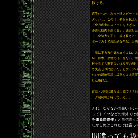
抜ける。
選手たちが、次々と猛スピードで
ダッシュ。この日、初お目見え
「全力疾走のスピードを上げるこ
必要な筋肉を鍛える」。発案した
く、全速力で下る。坂は長さ６０
ポーツ力学で理想的な勾配」と胸
「坂は下る方が疲れますよね。ス
ＭＦ鈴木。平地では出せない、限
杯を見ても重要なのは攻守の切り
て失点ゼロに防いだ」とブッフバ
らいの新練習場に坂路を２本設置
じた格好だ。
首位・川崎に勝ち点１差で１９日
』
ーグ初制覇が待っている。
ふむ、なかなか面白いトレ
ってドイツなどの海外では
を張る自信作」
と自信満々
しかし俺はこれだけは言っ
間違っても坂