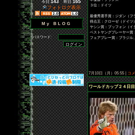
143
165
今日:
昨日:
３位：ドイツ
フォトログ表示
最優秀選手賞：ジダン（フ
得点王：クローゼ（ドイツ
My BLOG
ヤシン賞：ブッフォン（イ
ベストヤングプレーヤー賞
パスワード:
フェアプレー賞：ブラジル
7月10日（月）05:55 |
コメ
ワールドカップ２４日目