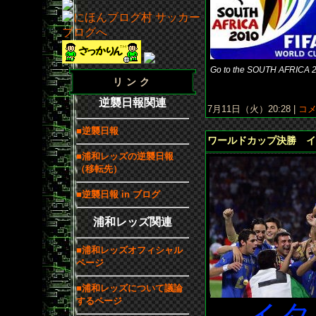
Go to the SOUTH AFRICA 2
リンク
逆襲日報関連
7月11日（火）20:28 |
コメ
■逆襲日報
ワールドカップ決勝 イ
■浦和レッズの逆襲日報
（移転先）
■逆襲日報 in ブログ
浦和レッズ関連
■浦和レッズオフィシャル
ページ
■浦和レッズについて議論
するページ