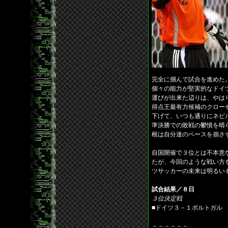
完全に掴んで試合を進めた
個々の能力が堅実的なドイ
運びが出来た辺りは、やは
得点王最有力候補のクロー
下げて、いつも通りにネビ
準決勝での敗戦の鬱憤を晴
根は自分達のペースを崩さ
自国開催で３位とは不本意
たが、今回のような戦い方
ツサッカーの未来は明るい
試合結果／８日
３位決定戦
■ドイツ３－１ポルトガル
－－－－－－