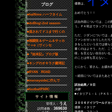
イタ
優勝は、
ブログ
おめでとう！！
■halftime ハーフタイム
試合内容については、この
■doBlog!-2nd season-
う。ＰＫ戦までタップリと
■流されてドコまで行くの
ただ、ジダンについては…
ファンがガッカリしただろ
■格闘技＆ゲーム＆サッカ
きをしたという点では彼ら
ー＋α（ヴィンセ
書くのはよそう。ただ、こ
様」を言えない自分がいる
■『始末記』ブログ版
のことは何も言えない…
■キングのオキラク蹴球記
とにかく、皆さん、お疲れ
■RYAN ROAD
～総括についてはまたあと
■merseysideに佇んで
試合結果／９日
■footballPARC
決勝
■イタリア１－１（ＰＫ５
サイト情報
２００６ドイツワールドカ
うえ
管理人：
優勝：イタリア
369630
訪問者数：
準優勝：フランス